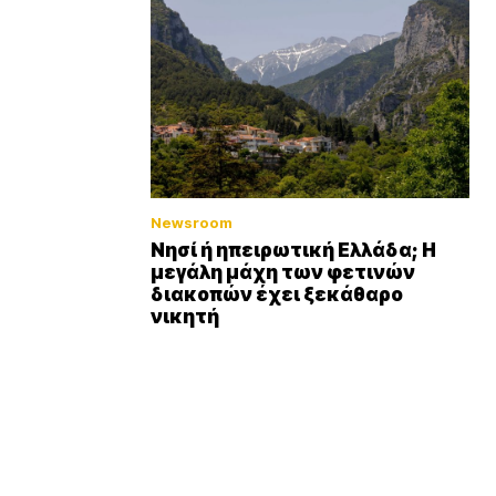
Newsroom
Νησί ή ηπειρωτική Ελλάδα; Η
μεγάλη μάχη των φετινών
διακοπών έχει ξεκάθαρο
νικητή