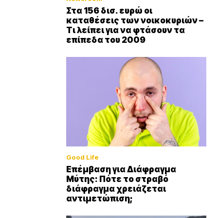
Στα 156 δισ. ευρώ οι
καταθέσεις των νοικοκυριών –
Τι λείπει για να φτάσουν τα
επίπεδα του 2009
Good Life
Επέμβαση για Διάφραγμα
Μύτης: Πότε το στραβό
διάφραγμα χρειάζεται
αντιμετώπιση;