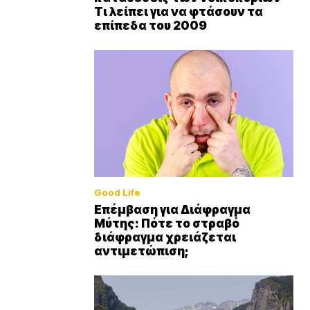
Τι λείπει για να φτάσουν τα
επίπεδα του 2009
Good Life
Επέμβαση για Διάφραγμα
Μύτης: Πότε το στραβό
διάφραγμα χρειάζεται
αντιμετώπιση;