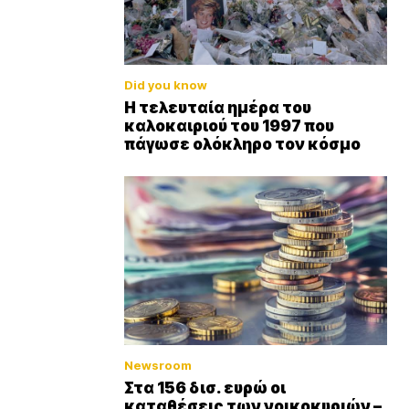
Did you know
Η τελευταία ημέρα του
καλοκαιριού του 1997 που
πάγωσε ολόκληρο τον κόσμο
Newsroom
Στα 156 δισ. ευρώ οι
καταθέσεις των νοικοκυριών –