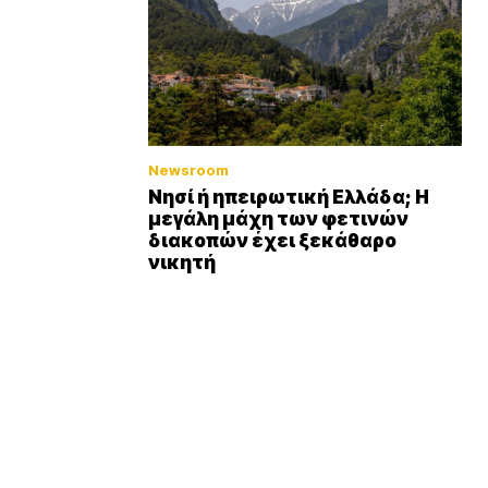
Newsroom
Νησί ή ηπειρωτική Ελλάδα; Η
μεγάλη μάχη των φετινών
διακοπών έχει ξεκάθαρο
νικητή