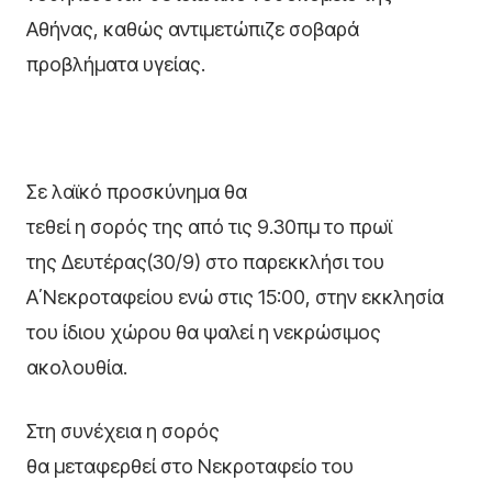
Αθήνας, καθώς αντιμετώπιζε σοβαρά
προβλήματα υγείας.
Σε λαϊκό προσκύνημα θα
τεθεί η σορός της από τις 9.30πμ το πρωϊ
της Δευτέρας(30/9) στο παρεκκλήσι του
Α΄Νεκροταφείου ενώ στις 15:00, στην εκκλησία
του ίδιου χώρου θα ψαλεί η νεκρώσιμος
ακολουθία.
Στη συνέχεια η σορός
θα μεταφερθεί στο Νεκροταφείο του