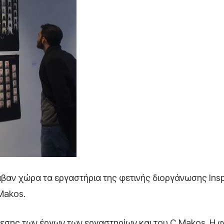
αβαν χώρα τα εργαστήρια της φετινής διοργάνωσης Insp
Makos.
θεσης των έργων των εργαστηρίων και του C.Makos. Η φ