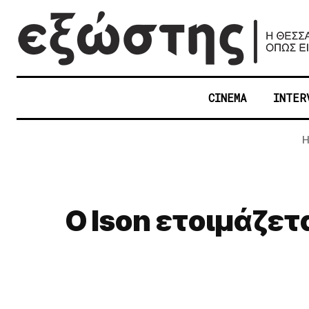
CINEMA
INTER
H
O Ison ετοιμάζετ