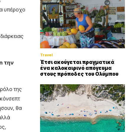
α
να υπέροχο
 διάρκειας
Travel
Έτσι ακούγεται πραγματικά
n την
ένα καλοκαιρινό απόγευμα
στους πρόποδες του Ολύμπου
 ρόλο της
 κόνσεπτ
ήσουν, θα
αλλά
ος,