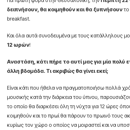
Για πρώτη φορά στην Θεσσαλονίκη, την
Πέμπτη 22
δειπνήσουν, θα κοιμηθούν και θα ξυπνήσουν
το
breakfast.
Και όλα αυτά συνοδευμένα με τους κατάλληλους μου
12 ωρών
!
Αναστάση, κάτι πήρε το αυτί μας για μία πολύ
άλλη βδομάδα. Τι ακριβώς θα γίνει εκεί;
Είναι κάτι που ήθελα να πραγματοποιήσω πολλά χρ
μουσικής κατά την διάρκεια του ύπνου, παρουσιάζο
το οποίο θα διαρκέσει όλη τη νύχτα για 12 ώρες όπο
κοιμηθούν και το πρωί θα πάρουν το πρωινό τους α
κυρίως τον χώρο ο οποίος να μοιραστεί και να υποστ