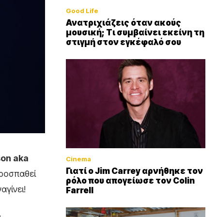
Good Life
Ανατριχιάζεις όταν ακούς
μουσική; Τι συμβαίνει εκείνη τη
στιγμή στον εγκέφαλό σου
son aka
Cinema
Γιατί ο Jim Carrey αρνήθηκε τον
προσπαθεί
ρόλο που απογείωσε τον Colin
αγίνει!
Farrell