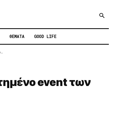
ΘΕΜΑΤΑ
GOOD LIFE
..
ητημένο event των