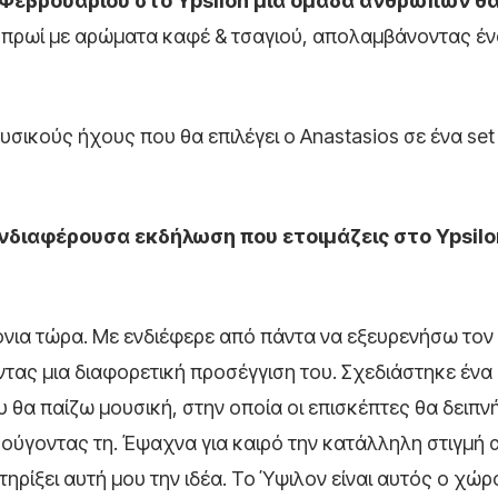
 Φεβρουαρίου στο
Ypsilon μια ομάδα ανθρώπων θ
 πρωί με αρώματα καφέ & τσαγιού, απολαμβάνοντας έ
σικούς ήχους που θα επιλέγει ο Anastasios σε ένα set
 ενδιαφέρουσα εκδήλωση που ετοιμάζεις στο Ypsilo
όνια τώρα. Με ενδιέφερε από πάντα να εξευρενήσω τον
ντας μια διαφορετική προσέγγιση του. Σχεδιάστηκε ένα
υ θα παίζω μουσική, στην οποία οι επισκέπτες θα δειπν
κούγοντας τη. Έψαχνα για καιρό την κατάλληλη στιγμή 
ηρίξει αυτή μου την ιδέα. Το Ύψιλον είναι αυτός ο χώρ