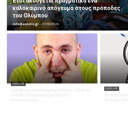
Έτσι ακούγεται πραγματικά ένα
καλοκαιρινό απόγευμα στους πρόποδες
του Ολύμπου
info@exostis.gr
-
07/08/2026
GOOD LIFE
Επέμβαση για Διάφραγμα Μύτης: Πότε το
GOOD LIFE
στραβό διάφραγμα χρειάζεται
Οι άνθρωποι
αντιμετώπιση;
63 ετών δίν