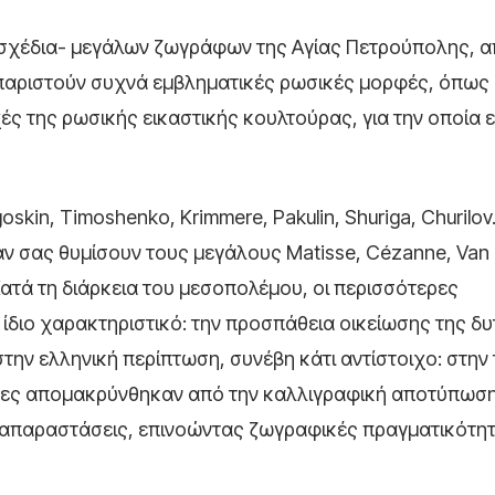
ι σχέδια- μεγάλων ζωγράφων της Αγίας Πετρούπολης, α
ναπαριστούν συχνά εμβληματικές ρωσικές μορφές, όπως
ές της ρωσικής εικαστικής κουλτούρας, για την οποία 
goskin, Timoshenko, Krimmere, Pakulin, Shuriga, Churil
Κι αν σας θυμίσουν τους μεγάλους Matisse, Cézanne, Van
Κατά τη διάρκεια του μεσοπολέμου, οι περισσότερες
ίδιο χαρακτηριστικό: την προσπάθεια οικείωσης της δυ
στην ελληνική περίπτωση, συνέβη κάτι αντίστοιχο: στην
χνες απομακρύνθηκαν από την καλλιγραφική αποτύπωση
αναπαραστάσεις, επινοώντας ζωγραφικές πραγματικότητ