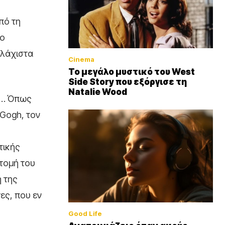
πό τη
 ο
ελάχιστα
Cinema
Το μεγάλο μυστικό του West
Side Story που εξόργισε τη
Natalie Wood
ov… Όπως
 Gogh, τον
τικής
 τομή του
 της
ες, που εν
Good Life