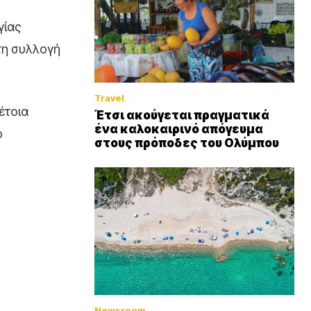
γίας
τη συλλογή
Travel
έτοια
Έτσι ακούγεται πραγματικά
ένα καλοκαιρινό απόγευμα
ο
στους πρόποδες του Ολύμπου
Newsroom