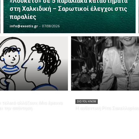
«Λουκέτο» σε 5 παραλιακά καταστήματα
στη Χαλκιδική – Σαρωτικοί έλεγχοι στις
παραλίες
info@exostis.gr
-
07/08/2026
 τελικά αλλάζουν; Μια έρευνα
DID YOU KNOW
ει την απάντηση
Η αυθεντική Ρίτα Σακελλαρίου