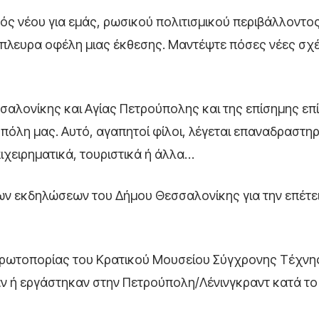
νός νέου για εμάς, ρωσικού πολιτισμικού περιβάλλοντος
αράπλευρα οφέλη μιας έκθεσης. Μαντέψτε πόσες νέες σχ
σαλονίκης και Αγίας Πετρούπολης και της επίσημης ε
πόλη μας. Αυτό, αγαπητοί φίλοι, λέγεται επαναδραστη
πιχειρηματικά, τουριστικά ή άλλα…
 των εκδηλώσεων του Δήμου Θεσσαλονίκης για την επέτε
ρωτοπορίας του Κρατικού Μουσείου Σύγχρονης Τέχνης
ν ή εργάστηκαν στην Πετρούπολη/Λένινγκραντ κατά το