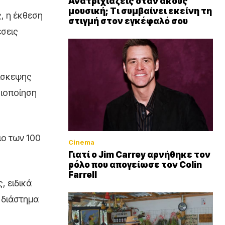
Ανατριχιάζεις όταν ακούς
μουσική; Τι συμβαίνει εκείνη τη
, η έκθεση
στιγμή στον εγκέφαλό σου
έσεις
πίσκεψης
ριοποίηση
ιο των 100
Cinema
Γιατί ο Jim Carrey αρνήθηκε τον
ρόλο που απογείωσε τον Colin
Farrell
, ειδικά
 διάστημα