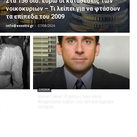
Στα 156 δισ. ευρώ οι καταθέσεις των
νοικοκυριών – Τι λείπει για να φτάσουν
τα επίπεδα του 2009
info@exostis.gr
-
07/08/2026
CINEMA
Steve Carrel: Ο ρόλος που όλοι
θεωρούσαν λάθος και τελικά έγραψε
ιστορία