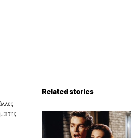
Related stories
 άλλες
γμα της