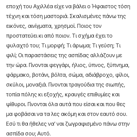
εποχή του Αχιλλέα είχε να βάλει ο Ήφαιστος τόση
τέχνη και τόση μαστοριά. Σκαλισμένες πάνω της
εικόνες, αινίγματα, χρησμοί. Ποιος τον
προστατεύει κι από ποιον. Τι σχήμα έχει το
φυλαχτό του; Τι μορφή; Τι άρωμα; Τι γεύση; Τι
φιλί; Οι παραστάσεις της ασπίδας αλλάζουν με
την ώρα. Γίνονται φεγγάρι, ήλιος, ύπνος, ξύπνημα,
φάρμακο, βοτάνι, βόλτα, σώμα, αδιάβροχο, φίλοι,
σκύλοι, μοναξιά. Γίνονται τραγούδια της σιωπής,
τοπία πόλης κι εξοχής, κραυγές επιθυμίες και
ψίθυροι. Γίνονται όλα αυτά που είσαι και που θες
μα φοβάσαι να τα λες ακόμη και στον εαυτό σου.
Εσύ τι θα ήθελες να’ ναι ζωγραφισμένο πάνω στην
ασπίδα σου; Αυτό.