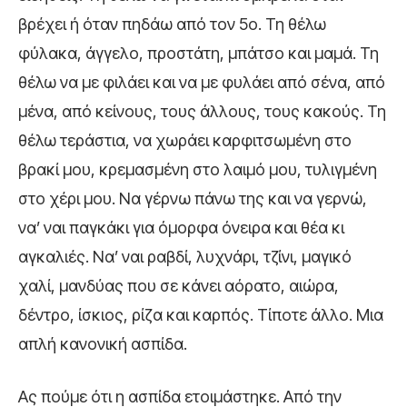
βρέχει ή όταν πηδάω από τον 5ο. Τη θέλω
φύλακα, άγγελο, προστάτη, μπάτσο και μαμά. Τη
θέλω να με φιλάει και να με φυλάει από σένα, από
μένα, από κείνους, τους άλλους, τους κακούς. Τη
θέλω τεράστια, να χωράει καρφιτσωμένη στο
βρακί μου, κρεμασμένη στο λαιμό μου, τυλιγμένη
στο χέρι μου. Να γέρνω πάνω της και να γερνώ,
να’ ναι παγκάκι για όμορφα όνειρα και θέα κι
αγκαλιές. Να’ ναι ραβδί, λυχνάρι, τζίνι, μαγικό
χαλί, μανδύας που σε κάνει αόρατο, αιώρα,
δέντρο, ίσκιος, ρίζα και καρπός. Τίποτε άλλο. Μια
απλή κανονική ασπίδα.
Ας πούμε ότι η ασπίδα ετοιμάστηκε. Από την