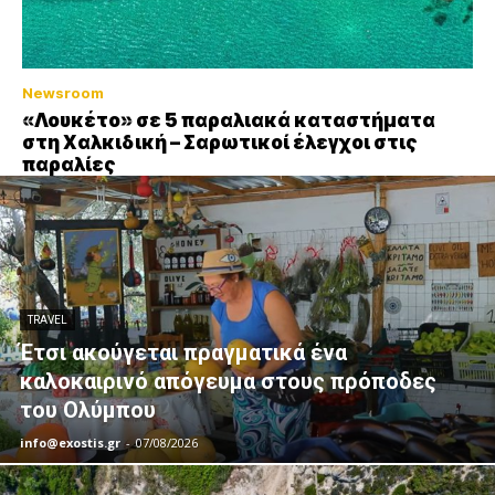
Newsroom
«Λουκέτο» σε 5 παραλιακά καταστήματα
στη Χαλκιδική – Σαρωτικοί έλεγχοι στις
παραλίες
TRAVEL
Έτσι ακούγεται πραγματικά ένα
καλοκαιρινό απόγευμα στους πρόποδες
του Ολύμπου
info@exostis.gr
-
07/08/2026