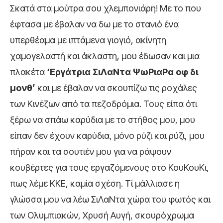
Σκατά στα μούτρα σου χλεμπονιάρη! Με το που
έφτασα με έβαλαν να δω με το στανιό ένα
υπερθέαμα με ιπτάμενα γιογιό, ακίνητη
χαμογελαστή και άκλαστη, μου έδωσαν και μια
πλακέτα
‘Εργάτρια ΣιΛαΝτα ΨωΡιαΡα οφ δι
μονθ’
και με έβαλαν να σκουπίζω τις ροχάλες
των Κινέζων από τα πεζοδρόμια. Τους είπα ότι
ξέρω να σπάω καρύδια με το στήθος μου, μου
είπαν δεν έχουν καρύδια, μόνο ρύζι και ρύζι, μου
πήραν και τα σουτιέν μου για να ράψουν
κουβέρτες για τους εργαζόμενους στο ΚουΚουΚι,
πως λέμε ΚΚΕ, καμία σχέση. Τί μάλλιασε η
γλώσσα μου να λέω ΣιΛαΝτα χώρα του φωτός και
των Ολυμπιακών, Χρυσή Αυγή, σκουρόχρωμα