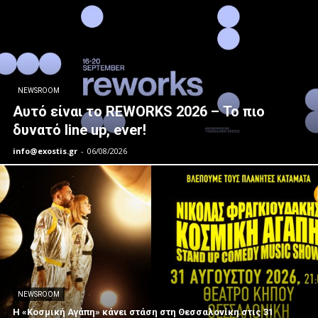
NEWSROOM
Αυτό είναι το REWORKS 2026 – Το πιο
δυνατό line up, ever!
info@exostis.gr
-
06/08/2026
NEWSROOM
Η «Κοσμική Αγάπη» κάνει στάση στη Θεσσαλονίκη στις 31