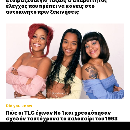
Ετοιμάζεσαι για ταξίδι; Ο απαραίτητος
έλεγχος που πρέπει να κάνεις στο
αυτοκίνητο πριν ξεκινήσεις
Did you know
Πώς οι TLC έγιναν Νο 1 και χρεοκόπησαν
σχεδόν ταυτόχρονα το καλοκαίρι του 1993