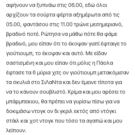
αφήνουν να ξυπνάω στις 06.00, εδώ όλοι
αρχίζουν τα σούρτα φέρτα αξημέρωτα από τις
05.00, φαντάσου στις 11.00 τρώνε μεσημεριανό,
βραδινό ποτέ. Ρώτησα να μάθω πότε θα φάμε
βραδινό, μου είπαν ότι το έκοψαν γιατί έφταιγε το
γιούτιουμπ, το έκοψαν και αυτό. Με είδαν
σαστισμένη και μου είπαν ότι μόλις η Πάολα
έφτασε τα 6 μύρια χιτς ον γιούτιουμπ μετακόμισαν
τα σκυλιά στο ΣιΛαΝτα και δεν έμεινε τίποτα για
να το κάνουν σουβλιστό. Κρίμα και μου αρέσει το
μπάρμπεκιου, θα πρέπει να γυρίσω πίσω για να
δοκιμάσω ντογκ ον δι γκριλ εκτός από ντόγκι
στάιλ και χοτ ντογκ που τόσο τα αγαπώ και μου
λείπουν.