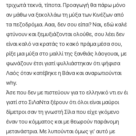
τριχωτά τεκνά, τίποτα. Προαγωγή θα πάρω μόνο
αν μάθω να ξεκολλάω τη μύξα των Κινέζων από
τα πεζοδρόμια. Ααα, δεν σου είπα? Ναι, εδώ καλέ
φτύνουν και ξεμυξιάζονται ολούθε, σου λέει δεν
είναι καλό να κρατάς το κακό πράμα μέσα σου,
ρίξε μια μύξα στο μαλλί της ξανθιάς λάογουαι, με
φωνάζουν έτσι γιατί ψυλλιάστηκαν ότι ψήφισα
Λαός όταν κατέβηκε η Βάνα και αναρωτιούνται
why.
Άσε που δεν με πιστεύουν για το ελληνικό ντι εν έι
γιατί στο ΣιΛαΝτα ξέρουν ότι όλοι είναι μαύροι
δίμετροι σαν τη γνωστή Σίλα που είχε γκόμενο
έναν του κόμματος και με θεωρούν παράνομη
μετανάστρια. Με λυπούνται όμως γι’ αυτό με