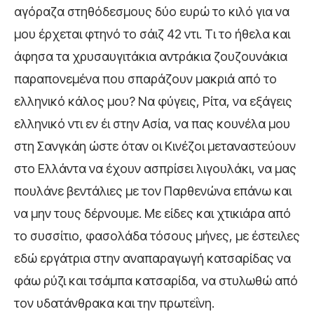
αγόραζα στηθόδεσμους δύο ευρώ το κιλό για να
μου έρχεται φτηνό το σάιζ 42 ντι. Τι το ήθελα και
άφησα τα χρυσαυγιτάκια αντράκια ζουζουνάκια
παραπονεμένα που σπαράζουν μακριά από το
ελληνικό κάλος μου? Να φύγεις, Ρίτα, να εξάγεις
ελληνικό ντι εν έι στην Ασία, να πας κουνέλα μου
στη Σανγκάη ώστε όταν οι Κινέζοι μεταναστεύουν
στο Ελλάντα να έχουν ασπρίσει λιγουλάκι, να μας
πουλάνε βεντάλιες με τον Παρθενώνα επάνω και
να μην τους δέρνουμε. Με είδες και χτικιάρα από
το συσσίτιο, φασολάδα τόσους μήνες, με έστειλες
εδώ εργάτρια στην αναπαραγωγή κατσαρίδας να
φάω ρύζι και τσάμπα κατσαρίδα, να στυλωθώ από
τον υδατάνθρακα και την πρωτεΐνη.