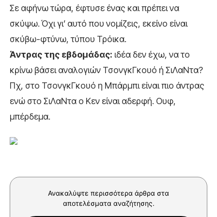
Σε αφήνω τώρα, έφτυσε ένας και πρέπει να
σκύψω. Όχι γι’ αυτό που νομίζεις, εκείνο είναι
σκύβω-φτύνω, τύπου Τρόικα.
Άντρας της εβδομάδας:
ιδέα δεν έχω, να το
κρίνω βάσει αναλογιών ΤσονγκΓκουό ή ΣιΛαΝτα?
Πχ, στο ΤσονγκΓκουό η Μπάρμπι είναι πιο άντρας
ενώ στο ΣιΛαΝτα ο Κεν είναι αδερφή. Ουφ,
μπέρδεμα.
Ανακαλύψτε περισσότερα άρθρα στα
αποτελέσματα αναζήτησης.