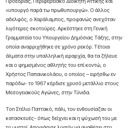
Προεδρίας, Περιφερειακό Διοικητή Αττικής και
«υπουργό παρά τω πρωθυπουργώ». Ο άλλος
αδελφός, ο Χαράλαμπος, προφανώς ανεχόταν
λιγότερες σκοτούρες. Αρκέστηκε στη Γενική
Γραμματεία του Υπουργείου Δημόσιας Τάξης, στην
οποία αναρριχήθηκε σε χρόνο ρεκόρ. Τέτοια
άλματα στην υπαλληλική ιεραρχία, θα τα ζήλευε
και ο φημισμένος αθλητής του επί κοντώ, ο
Χρήστος Παπανικολάου, o οποίος – ειρήσθω εν
παρόδω- το 1967 κέρδισε χρυσό μετάλλιο στους
Μεσογειακούς Αγώνες, στην Τύνιδα.
Τοn Στέλιο Παττακό, πάλι, τον ενθουσίαζαν οι
κατασκευές- όπως δείχνει και η ψύχωσή του με
το μυστρί. Αποφάσισε λοιπόν να αναθέσει στο