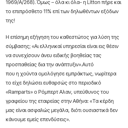
1969/Α/268). Όμως – όλα κι όλα- η Litton πήρε και
το επιπρόσθετο 11% επί των δηλωθέντων εξόδων
της!
Η επίσημη εξήγηση του καθεστώτος για λύση της
σύμβασης; «Αι ελληνικαί υπηρεσίαι είναι εις θέσιν
να συνεχίσουν άνευ ειδικής βοηθείας τας
προσπαθείας δια την ανάπτυξιν».Αυτό
που η χούντα ομολόγησε εμπράκτως, νωρίτερα
το είχε δηλώσει ευθαρσώς στο περιοδικό
«Ramparts» ο Ρόμπερτ Αλαν, υπεύθυνος του
γραφείου της εταιρείας στην Αθήνα: «Τα κέρδη
μας είναι ασφαλώς μεγάλα, διότι ουσιαστικά δεν
κάνουμε εμείς επενδύσεις».