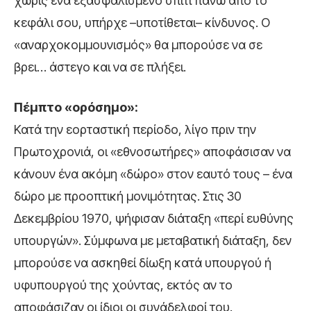
χωρίς ένα εξασφαλισμένο σπίτι πάνω από το
κεφάλι σου, υπήρχε –υποτίθεται– κίνδυνος. Ο
«αναρχοκομμουνισμός» θα μπορούσε να σε
βρει… άστεγο και να σε πλήξει.
Πέμπτο «ορόσημο»:
Κατά την εορταστική περίοδο, λίγο πριν την
Πρωτοχρονιά, οι «εθνοσωτήρες» αποφάσισαν να
κάνουν ένα ακόμη «δώρο» στον εαυτό τους – ένα
δώρο με προοπτική μονιμότητας. Στις 30
Δεκεμβρίου 1970, ψήφισαν διάταξη «περί ευθύνης
υπουργών». Σύμφωνα με μεταβατική διάταξη, δεν
μπορούσε να ασκηθεί δίωξη κατά υπουργού ή
υφυπουργού της χούντας, εκτός αν το
αποφάσιζαν οι ίδιοι οι συνάδελφοί του.