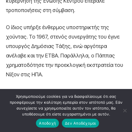
κυβέρνηση της Ένωσης Κέντρου επέβαλε
τροποποιήσεις στη σύμβαση.
Ο ίδιος υπήρξε ένθερμος υποστηρικτής της
χούντας. Το 1967, στενός συνεργάτης του έγινε
υπουργός Δημόσιας Τάξης, ενώ αργότερα
ανέλαβε και την ΕΤΒΑ. Παράλληλα, ο Πάππας
χρηματοδότησε την προεκλογική εκστρατεία του
Νίξον στις ΗΠΑ.
Σύμφωνα με καταγγελίες, η ελληνική χούντα
Χρησιμοποιούμε cookies για να διασφαλίσουμε ότι σας
διοχέτευσε χρήματα –μέσω της ΚΥΠ και με αρχική
προσφέρουμε την καλύτερη εμπειρία στον ιστότοπό μας. Εάν
συνεχίσετε να χρησιμοποιείτε αυτόν τον ιστότοπο, θα
πηγή τη CIA– προς την εκστρατεία του Νίξον, σε
υποθέσουμε ότι είστε ευχαριστημένοι με αυτόν.
ένα σύστημα «ανακύκλωσης» χρημάτων.
Αποδοχή
Δεν Αποδέχομαι