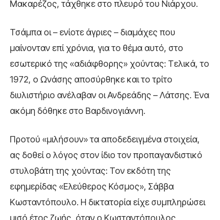
Μακαρέζος, τάχθηκε στο πλευρό του Νιάρχου.
Τσάμπα οι – ενίοτε άγριες – διαμάχες που
μαίνονταν επί χρόνια, για το θέμα αυτό, στο
εσωτερικό της «αδιάφθορης» χούντας: Τελικά, το
1972, ο Ωνάσης αποσύρθηκε και το τρίτο
διυλιστήριο ανέλαβαν οι Ανδρεάδης – Λάτσης. Ένα
ακόμη δόθηκε στο Βαρδινογιάννη.
Προτού «μιλήσουν» τα αποδεδειγμένα στοιχεία,
ας δοθεί ο λόγος στον ίδιο τον προπαγανδιστικό
στυλοβάτη της χούντας: Τον εκδότη της
εφημερίδας «Ελεύθερος Κόσμος», Σάββα
Κωσταντόπουλο. Η δικτατορία είχε συμπληρώσει
μισό έτος ζωής, όταν ο Κωσταντόπουλος