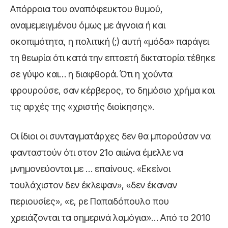
Απόρροια του αναπόφευκτου θυμού,
αναμεμειγμένου όμως με άγνοια ή και
σκοπιμότητα, η πολιτική (;) αυτή «μόδα» παράγει
τη θεωρία ότι κατά την επταετή δικτατορία τέθηκε
σε γύψο και… η διαφθορά. Ότι η χούντα
φρουρούσε, σαν κέρβερος, το δημόσιο χρήμα και
τις αρχές της «χριστής διοίκησης».
Οι ίδιοι οι συνταγματάρχες δεν θα μπορούσαν να
φανταστούν ότι στον 21ο αιώνα έμελλε να
μνημονεύονται με … επαίνους. «Εκείνοι
τουλάχιστον δεν έκλεψαν», «δεν έκαναν
περιουσίες», «ε, ρε Παπαδόπουλο που
χρειάζονται τα σημερινά λαμόγια»… Από το 2010