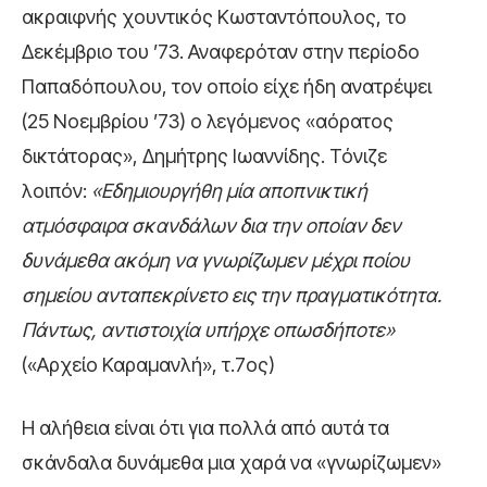
ακραιφνής χουντικός Κωσταντόπουλος, το
Δεκέμβριο του ’73. Αναφερόταν στην περίοδο
Παπαδόπουλου, τον οποίο είχε ήδη ανατρέψει
(25 Νοεμβρίου ’73) ο λεγόμενος «αόρατος
δικτάτορας», Δημήτρης Ιωαννίδης. Τόνιζε
λοιπόν:
«Εδημιουργήθη μία αποπνικτική
ατμόσφαιρα σκανδάλων δια την οποίαν δεν
δυνάμεθα ακόμη να γνωρίζωμεν μέχρι ποίου
σημείου ανταπεκρίνετο εις την πραγματικότητα.
Πάντως, αντιστοιχία υπήρχε οπωσδήποτε»
(«Αρχείο Καραμανλή», τ.7ος)
Η αλήθεια είναι ότι για πολλά από αυτά τα
σκάνδαλα δυνάμεθα μια χαρά να «γνωρίζωμεν»