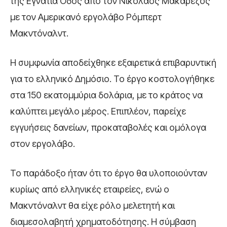
της
Εγνατία Οδός
από τον
Νικόλαος Μακαρέζος
με τον Αμερικανό εργολάβο Ρόμπερτ
Μακντόναλντ.
Η συμφωνία αποδείχθηκε εξαιρετικά επιβαρυντική
για το ελληνικό Δημόσιο. Το έργο κοστολογήθηκε
στα 150 εκατομμύρια δολάρια, με το κράτος να
καλύπτει μεγάλο μέρος. Επιπλέον, παρείχε
εγγυήσεις δανείων, προκαταβολές και ομόλογα
στον εργολάβο.
Το παράδοξο ήταν ότι το έργο θα υλοποιούνταν
κυρίως από ελληνικές εταιρείες, ενώ ο
Μακντόναλντ θα είχε ρόλο μελετητή και
διαμεσολαβητή χρηματοδότησης. Η σύμβαση