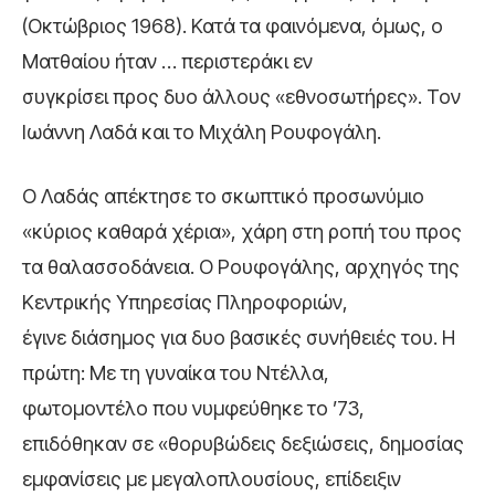
(Οκτώβριος 1968). Κατά τα φαινόμενα, όμως, ο
Ματθαίου ήταν … περιστεράκι εν
συγκρίσει προς δυο άλλους «εθνοσωτήρες». Τον
Ιωάννη Λαδά και το Μιχάλη Ρουφογάλη.
Ο Λαδάς απέκτησε το σκωπτικό προσωνύμιο
«κύριος καθαρά χέρια», χάρη στη ροπή του προς
τα θαλασσοδάνεια. Ο Ρουφογάλης, αρχηγός της
Κεντρικής Υπηρεσίας Πληροφοριών,
έγινε διάσημος για δυο βασικές συνήθειές του. Η
πρώτη: Με τη γυναίκα του Ντέλλα,
φωτομοντέλο που νυμφεύθηκε το ’73,
επιδόθηκαν σε «θορυβώδεις δεξιώσεις, δημοσίας
εμφανίσεις με μεγαλοπλουσίους, επίδειξιν