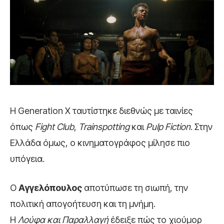
Η Generation X ταυτίστηκε διεθνώς με ταινίες
όπως
Fight Club
,
Trainspotting
και
Pulp Fiction
. Στην
Ελλάδα όμως, ο κινηματογράφος μίλησε πιο
υπόγεια.
Ο
Αγγελόπουλος
αποτύπωσε τη σιωπή, την
πολιτική απογοήτευση και τη μνήμη.
Η
Λούφα και Παραλλαγή
έδειξε πώς το χιούμορ