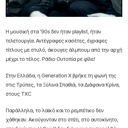
Η μουσική στα ’90s δεν ήταν playlist, ήταν
τελετουργία. Αντέγραφες κασέτες, έγραφες
τίτλους με στυλό, άκουγες άλμπουμ από την αρχή
μέχρι το τέλος. Ράδιο Ουτοπία ρε φίλε!
Στην Ελλάδα, η Generation X βρήκε τη φωνή της
στις Τρύπες, τα Ξύλινα Σπαθιά, τα Διάφανα Κρίνα,
στους TXC
Παράλληλα, το λαϊκό και το ρεμπέτικο δεν
χάθηκαν. Ακούγονταν στο σπίτι, στο αυτοκίνητο,