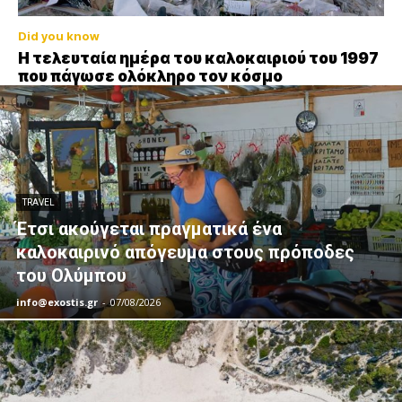
Did you know
Η τελευταία ημέρα του καλοκαιριού του 1997
που πάγωσε ολόκληρο τον κόσμο
TRAVEL
Έτσι ακούγεται πραγματικά ένα
καλοκαιρινό απόγευμα στους πρόποδες
του Ολύμπου
info@exostis.gr
-
07/08/2026