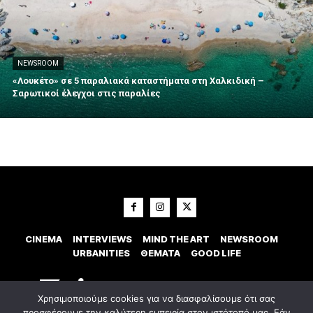
NEWSROOM
«Λουκέτο» σε 5 παραλιακά καταστήματα στη Χαλκιδική –
Σαρωτικοί έλεγχοι στις παραλίες
CINEMA
INTERVIEWS
MIND THE ART
NEWSROOM
URBANITIES
ΘΕΜΑΤΑ
GOOD LIFE
Χρησιμοποιούμε cookies για να διασφαλίσουμε ότι σας
προσφέρουμε την καλύτερη εμπειρία στον ιστότοπό μας. Εάν