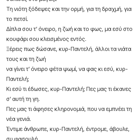
Τη νιότη ξόδεψες και την ορμή, για τη δραχμή, για
το πετσί.
Δίπλα σου τ’ όνειρο, η ζωή και το φως, μα εσύ στο
κουφάρι σου κλεισμένος εντός.
Ξέρεις πως δώσανε, κυρ-Παντελή, άλλοι τα νιάτα
τους και τη ζωή
να γίνει τ’ όνειρο φέτα ψωμί, να φας κι εσύ, κυρ-
Παντελή;
Κι εσύ τι έδωσες, κυρ-Παντελή; Πες μας τι έκανες
σ’ αυτή τη γη.
Πες μας τι άφησες κληρονομιά, που να εμπνέει τη
νέα γενιά.
Έντιμε άνθρωπε, κυρ-Παντελή, έντρομε, άβουλε,
συ φασουλή,