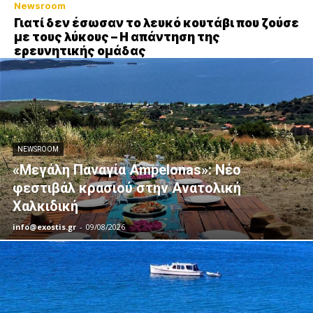
Newsroom
Γιατί δεν έσωσαν το λευκό κουτάβι που ζούσε
με τους λύκους – Η απάντηση της
ερευνητικής ομάδας
NEWSROOM
«Μεγάλη Παναγία Ampelonas»: Νέο
φεστιβάλ κρασιού στην Ανατολική
Χαλκιδική
info@exostis.gr
-
09/08/2026