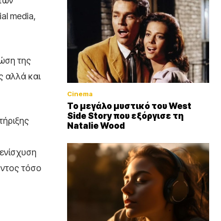
 των
al media,
τώση της
ς αλλά και
Cinema
Το μεγάλο μυστικό του West
Side Story που εξόργισε τη
τήριξης
Natalie Wood
 ενίσχυση
οντος τόσο