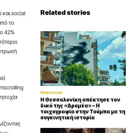
Related stories
και social
από το
το 42%
σότεροι
έντρωσή
εί
mscrolling
Newsroom
νησυχία
Η Θεσσαλονίκη απέκτησε τον
δικό της «Δρομέα» – Η
τοιχογραφία στην Τούμπα με τη
συγκινητική ιστορία
νίζοντας