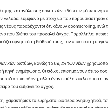
άτητης κατανάλωσης αρνητικών ειδήσεων μέσω κινητού 
την Ελλάδα. Σύμφωνα με στοιχεία που παρουσιάστηκαν 
ρις νέους παραδέχονται ότι κάνουν doomscrolling, ενώ 
μενο που βλέπει του προκαλεί άγχος. Παράλληλα, περισ
εάζει αρνητικά τη διάθεσή τους, τον ύπνο και τη συγκ
νωνικών δικτύων, καθώς το 89,2% των νέων χρησιμοποι
κή πηγή ενημέρωσης. Οι ειδικοί επισημαίνουν ότι το doo
ροστά σε μια οθόνη, αλλά έναν φαύλο κύκλο όπου η α
σειρά του αυξάνει το άγχος.
, χαρακτήρισε τα ευρήματα ιδιαίτερα ανησυχητικά, το