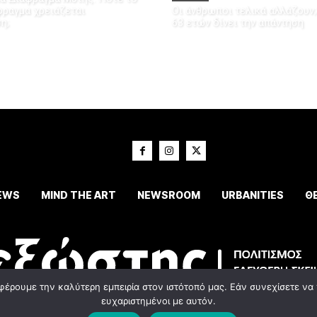
ραγμα χρειάζεται
Οι άνθρωποι τελικά αλλάζουν;
η;
63 ετών δίνει την απάντηση
EWS
MIND THE ART
NEWSROOM
URBANITIES
Θ
φέρουμε την καλύτερη εμπειρία στον ιστότοπό μας. Εάν συνεχίσετε να χ
ευχαριστημένοι με αυτόν.
© 2023 Εxostispress - All right reserved. Κατασκευή Ιστοσελίδας
idees digital agenc