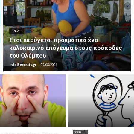
TRAVEL
Έτσι ακούγεται πραγματικά ένα
καλοκαιρινό απόγευμα στους πρόποδες
του Ολύμπου
info@exostis.gr
-
07/08/2026
α Διάφραγμα Μύτης: Πότε το
GOOD LIFE