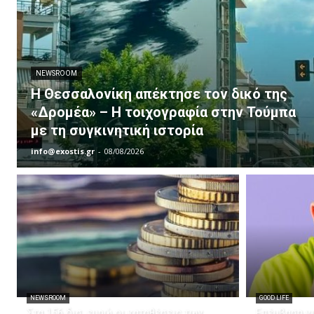
NEWSROOM
Η Θεσσαλονίκη απέκτησε τον δικό της
«Δρομέα» – Η τοιχογραφία στην Τούμπα
με τη συγκινητική ιστορία
info@exostis.gr
-
08/08/2026
NEWSROOM
GOOD LIFE
Στα 156 δισ. ευρώ οι καταθέσεις των
Επέμβαση γι