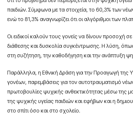
ότι το πρόβλημα δεν περιορίζεται στην ψυχική υγεί
παιδιών. Σύμφωνα με τα στοιχεία, το 60,3% των νέων
ενώ το 81,3% αναγνωρίζει ότι οι αλγόριθμοι των π
Οι ειδικοί καλούν τους γονείς να δίνουν προσοχή 
διάθεσης και δυσκολία συγκέντρωσης. Η λύση, όπως
στη συζήτηση, την καθοδήγηση και την ανάπτυξη ψη
Παράλληλα, η Εθνική Δράση για την Προαγωγή της Υ
γονέων, παρεμβάσεις για τον αυτοτραυματισμό νέων,
πρωτοβουλίες ψυχικής ανθεκτικότητας μέσω της μου
της ψυχικής υγείας παιδιών και εφήβων και η δημι
στο σπίτι όσο και στο σχολείο.