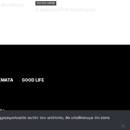
 Μια έρευνα
DID YOU KNOW
Η αυθεντική Ρίτα Σακελλαρίου
ΕΜΑΤΑ
GOOD LIFE
ρησιμοποιείτε αυτόν τον ιστότοπο, θα υποθέσουμε ότι είστε
y