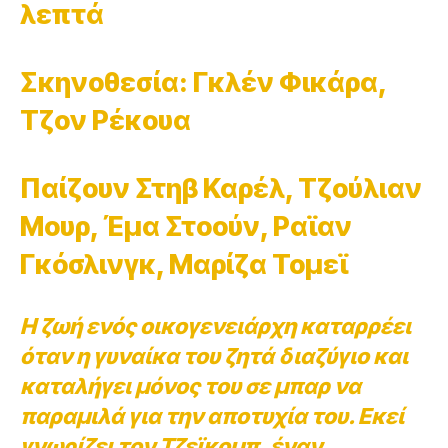
λεπτά
Σκηνοθεσία: Γκλέν Φικάρα,
Τζον Ρέκουα
Παίζουν Στηβ Καρέλ, Τζούλιαν
Μουρ, Έμα Στοούν, Ραϊαν
Γκόσλινγκ, Μαρίζα Τομεϊ
Η ζωή ενός οικογενειάρχη καταρρέει
όταν η γυναίκα του ζητά διαζύγιο και
καταλήγει μόνος του σε μπαρ να
παραμιλά για την αποτυχία του. Εκεί
γνωρίζει τον Τζεϊκομπ, έναν