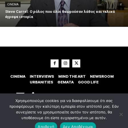
CINEMA
Steve Carrel: Ο ρόλος που όλοι θεωρούσαν λάθος και τελικά
έγραψε ιστορία
CINEMA
INTERVIEWS
MIND THE ART
NEWSROOM
URBANITIES
ΘΕΜΑΤΑ
GOOD LIFE
Χρησιμοποιούμε cookies για να διασφαλίσουμε ότι σας
προσφέρουμε την καλύτερη εμπειρία στον ιστότοπό μας. Εάν
συνεχίσετε να χρησιμοποιείτε αυτόν τον ιστότοπο, θα
υποθέσουμε ότι είστε ευχαριστημένοι με αυτόν.
© 2023 Εxostispress - All right reserved. Κατασκευή Ιστοσελίδας
idees
digital agency
Αποδοχή
Δεν Αποδέχομαι
Οροι χρήσης