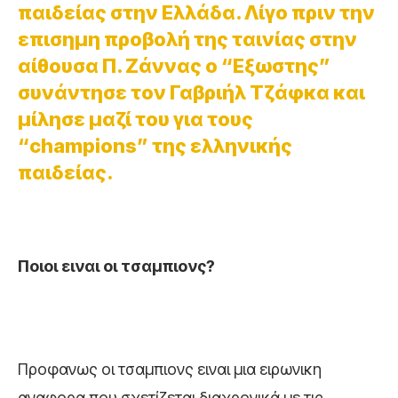
παιδείας στην Ελλάδα. Λίγο πριν την
επισημη προβολή της ταινίας στην
αίθουσα Π. Ζάννας ο “Εξωστης”
συνάντησε τον Γαβριήλ Τζάφκα και
μίλησε μαζί του για τους
“champions” της ελληνικής
παιδείας.
Ποιοι ειναι οι τσαμπιονς?
Προφανως οι τσαμπιονς ειναι μια ειρωνικη
αναφορα που σχετίζεται διαχρονικά με τις