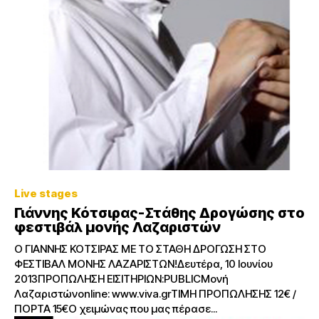
Live stages
Γιάννης Κότσιρας-Στάθης Δρογώσης στο
φεστιβάλ μονής Λαζαριστών
O ΓΙΑΝΝΗΣ ΚΟΤΣΙΡΑΣ ΜΕ ΤΟ ΣΤΑΘΗ ΔΡΟΓΩΣΗ ΣΤΟ
ΦΕΣΤΙΒΑΛ ΜΟΝΗΣ ΛΑΖΑΡΙΣΤΩΝ!Δευτέρα, 10 Ιουνίου
2013ΠΡΟΠΩΛΗΣΗ ΕΙΣΙΤΗΡΙΩΝ:PUBLICΜονή
Λαζαριστώνonline: www.viva.grΤΙΜΗ ΠΡΟΠΩΛΗΣΗΣ 12€ /
ΠΟΡΤΑ 15€Ο χειμώνας που μας πέρασε...