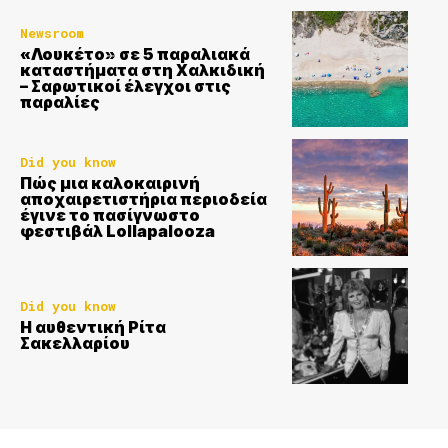
Newsroom
«Λουκέτο» σε 5 παραλιακά
καταστήματα στη Χαλκιδική
– Σαρωτικοί έλεγχοι στις
παραλίες
Did you know
Πώς μια καλοκαιρινή
αποχαιρετιστήρια περιοδεία
έγινε το πασίγνωστο
φεστιβάλ Lollapalooza
Did you know
Η αυθεντική Ρίτα
Σακελλαρίου