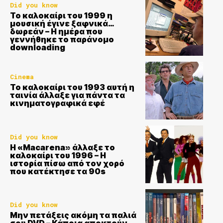
Did you know
Το καλοκαίρι του 1999 η
μουσική έγινε ξαφνικά…
δωρεάν – Η ημέρα που
γεννήθηκε το παράνομο
downloading
Cinema
Το καλοκαίρι του 1993 αυτή η
ταινία άλλαξε για πάντα τα
κινηματογραφικά εφέ
Did you know
Η «Macarena» άλλαξε το
καλοκαίρι του 1996 – Η
ιστορία πίσω από τον χορό
που κατέκτησε τα 90s
Did you know
Μην πετάξεις ακόμη τα παλιά