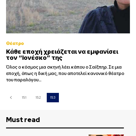
Θέατρο
Κάθε εποχή χρειάζεται να εμφανίσει
τον “Ιονέσκο” της
Όλος ο κόσμος μια σκηνή λέει κάπου ο Σαίξπηρ. Σε μια
εποχή, όπως η δική μας, που αποτελεί κανονικό θέατρο
του παραλόγου...
151
152
153
Must read