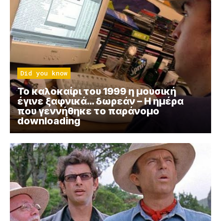
Did you know
Το καλοκαίρι του 1999 η μουσική
έγινε ξαφνικά… δωρεάν – Η ημέρα
που γεννήθηκε το παράνομο
downloading