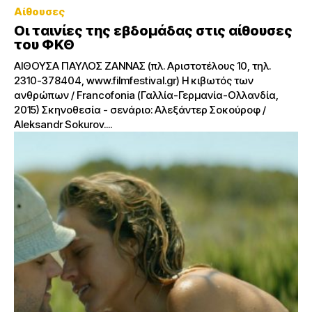
Αίθουσες
Οι ταινίες της εβδομάδας στις αίθουσες
του ΦΚΘ
ΑΙΘΟΥΣΑ ΠΑΥΛΟΣ ΖΑΝΝΑΣ (πλ. Αριστοτέλους 10, τηλ.
2310-378404, www.filmfestival.gr) H κιβωτός των
ανθρώπων / Francofonia (Γαλλία-Γερμανία-Ολλανδία,
2015) Σκηνοθεσία - σενάριο: Αλεξάντερ Σοκούροφ /
Aleksandr Sokurov....