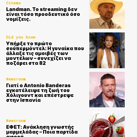
Cinema
Landman. Το streaming δεν
είναι τόσο προοδευτικό όσο
νομίζεις.
Did you know
Yπήρξε το πρώτο
σούπερμόντελ: Η γυναίκα που
άλλαξε τις αμοιβές των
μοντέλων – συνεχίζει να
ποζάρει στα 82
Newsroom
Γιατί ο Antonio Banderas
εγκατέλειψε τη ζωή του
Χόλιγουντ και επέστρεψε
στην Ισπανία
Newsroom
ΕΦΕΤ: Ανάκληση γνωστής
μαρμελάδας – Ποια παρτίδα
αφορά