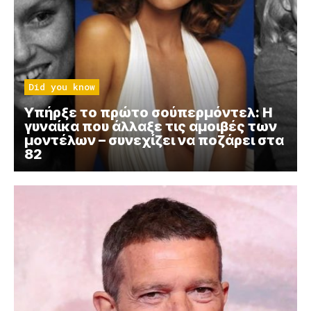
Did you know
Yπήρξε το πρώτο σούπερμόντελ: Η
γυναίκα που άλλαξε τις αμοιβές των
μοντέλων – συνεχίζει να ποζάρει στα
82