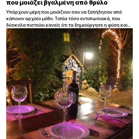
που μοιάζει βγαλμένη από θρύλο
Υπάρχουν μέρη που μοιάζουν σαν να ξεπήδησαν από
κάποιον αρχαίο μύθο. Τοπία τόσο εντυπωσιακά, που
δύσκολα πιστεύει κανείς ότι τα δημιούργησε η φύση και...