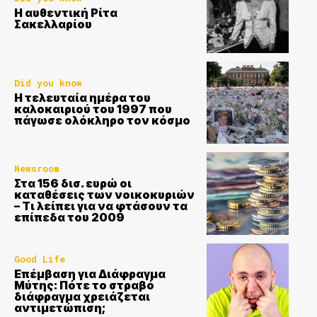
Η αυθεντική Ρίτα
Σακελλαρίου
Did you know
Η τελευταία ημέρα του
καλοκαιριού του 1997 που
πάγωσε ολόκληρο τον κόσμο
Newsroom
Στα 156 δισ. ευρώ οι
καταθέσεις των νοικοκυριών
– Τι λείπει για να φτάσουν τα
επίπεδα του 2009
Good Life
Επέμβαση για Διάφραγμα
Μύτης: Πότε το στραβό
διάφραγμα χρειάζεται
αντιμετώπιση;