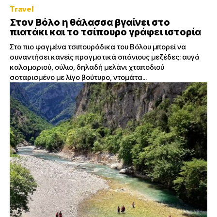
Travel
Στον Βόλο η θάλασσα βγαίνει στο
πιατάκι και το τσίπουρο γράφει ιστορία
Στα πιο ψαγμένα τσιπουράδικα του Βόλου μπορεί να
συναντήσει κανείς πραγματικά σπάνιους μεζέδες: αυγά
καλαμαριού, ούλιο, δηλαδή μελάνι χταποδιού
σοταρισμένο με λίγο βούτυρο, ντομάτα...