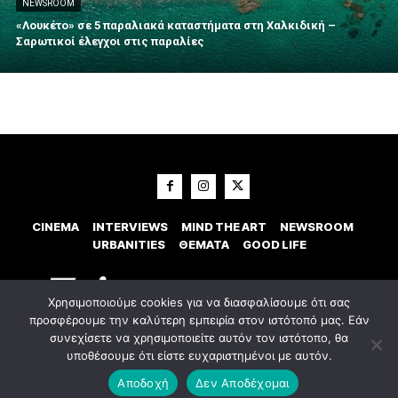
NEWSROOM
«Λουκέτο» σε 5 παραλιακά καταστήματα στη Χαλκιδική –
Σαρωτικοί έλεγχοι στις παραλίες
CINEMA
INTERVIEWS
MIND THE ART
NEWSROOM
URBANITIES
ΘΕΜΑΤΑ
GOOD LIFE
Χρησιμοποιούμε cookies για να διασφαλίσουμε ότι σας
προσφέρουμε την καλύτερη εμπειρία στον ιστότοπό μας. Εάν
συνεχίσετε να χρησιμοποιείτε αυτόν τον ιστότοπο, θα
υποθέσουμε ότι είστε ευχαριστημένοι με αυτόν.
© 2023 Εxostispress - All right reserved. Κατασκευή Ιστοσελίδας
idees
digital agency
Αποδοχή
Δεν Αποδέχομαι
Οροι χρήσης