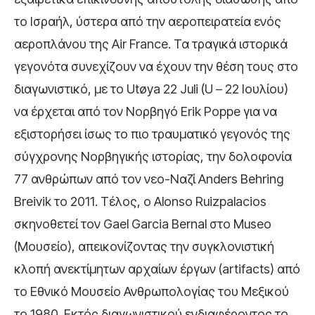
το Ισραήλ, ύστερα από την αεροπειρατεία ενός
αεροπλάνου της Air France. Τα τραγικά ιστορικά
γεγονότα συνεχίζουν να έχουν την θέση τους στο
διαγωνιστικό, με το Utøya 22 Juli (U – 22 Ιουλίου)
να έρχεται από τον Νορβηγό Erik Poppe για να
εξιστορήσει ίσως το πιο τραυματικό γεγονός της
σύγχρονης Νορβηγικής ιστορίας, την δολοφονία
77 ανθρώπων από τον νεο-Ναζί Anders Behring
Breivik το 2011. Τέλος, ο Alonso Ruizpalacios
σκηνοθετεί τον Gael Garcia Bernal στο Museo
(Μουσείο), απεικονίζοντας την συγκλονιστική
κλοπή ανεκτίμητων αρχαίων έργων (artifacts) από
το Εθνικό Μουσείο Ανθρωπολογίας του Μεξικού
το 1980. Εκτός διαγωνιστικού ενδιαφέροντος το