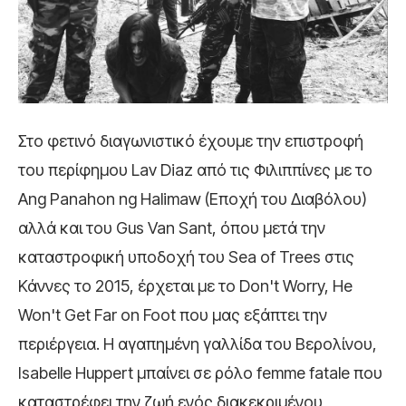
Στο φετινό διαγωνιστικό έχουμε την επιστροφή
του περίφημου Lav Diaz από τις Φιλιππίνες με το
Ang Panahon ng Halimaw (Εποχή του Διαβόλου)
αλλά και του Gus Van Sant, όπου μετά την
καταστροφική υποδοχή του Sea of Trees στις
Κάννες το 2015, έρχεται με το Don't Worry, He
Won't Get Far on Foot που μας εξάπτει την
περιέργεια. Η αγαπημένη γαλλίδα του Βερολίνου,
Isabelle Huppert μπαίνει σε ρόλο femme fatale που
καταστρέφει την ζωή ενός διακεκριμένου