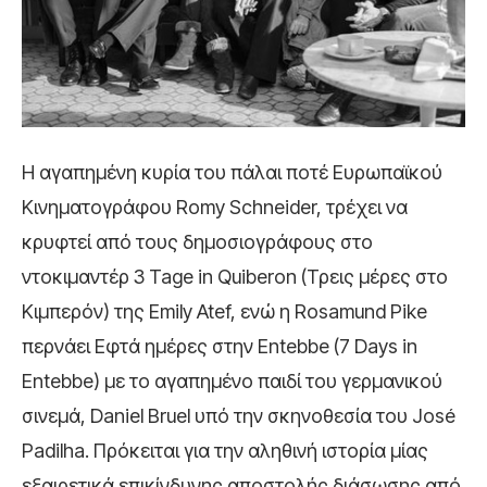
Η αγαπημένη κυρία του πάλαι ποτέ Ευρωπαϊκού
Κινηματογράφου Romy Schneider, τρέχει να
κρυφτεί από τους δημοσιογράφους στο
ντοκιμαντέρ 3 Tage in Quiberon (Τρεις μέρες στο
Κιμπερόν) της Emily Atef, ενώ η Rosamund Pike
περνάει Εφτά ημέρες στην Entebbe (7 Days in
Entebbe) με το αγαπημένο παιδί του γερμανικού
σινεμά, Daniel Bruel υπό την σκηνοθεσία του José
Padilha. Πρόκειται για την αληθινή ιστορία μίας
εξαιρετικά επικίνδυνης αποστολής διάσωσης από