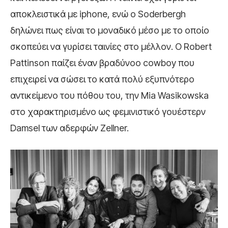
αποκλειστικά με iphone, ενώ ο Soderbergh
δηλώνει πως είναι το μοναδικό μέσο με το οποίο
σκοπεύει να γυρίσει ταινίες στο μέλλον. Ο Robert
Pattinson παίζει έναν βραδύνοο cowboy που
επιχειρεί να σώσει το κατά πολύ εξυπνότερο
αντικείμενο του πόθου του, την Mia Wasikowska
στο χαρακτηρισμένο ως φεμινιστικό γουέστερν
Damsel των αδερφών Zellner.