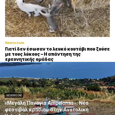
Newsroom
Γιατί δεν έσωσαν το λευκό κουτάβι που ζούσε
με τους λύκους – Η απάντηση της
ερευνητικής ομάδας
NEWSROOM
«Μεγάλη Παναγία Ampelonas»: Νέο
φεστιβάλ κρασιού στην Ανατολική