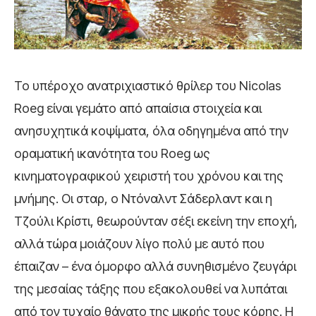
Το υπέροχο ανατριχιαστικό θρίλερ του Nicolas
Roeg είναι γεμάτο από απαίσια στοιχεία και
ανησυχητικά κοψίματα, όλα οδηγημένα από την
οραματική ικανότητα του Roeg ως
κινηματογραφικού χειριστή του χρόνου και της
μνήμης. Οι σταρ, ο Ντόναλντ Σάδερλαντ και η
Τζούλι Κρίστι, θεωρούνταν σέξι εκείνη την εποχή,
αλλά τώρα μοιάζουν λίγο πολύ με αυτό που
έπαιζαν – ένα όμορφο αλλά συνηθισμένο ζευγάρι
της μεσαίας τάξης που εξακολουθεί να λυπάται
από τον τυχαίο θάνατο της μικρής τους κόρης. Η