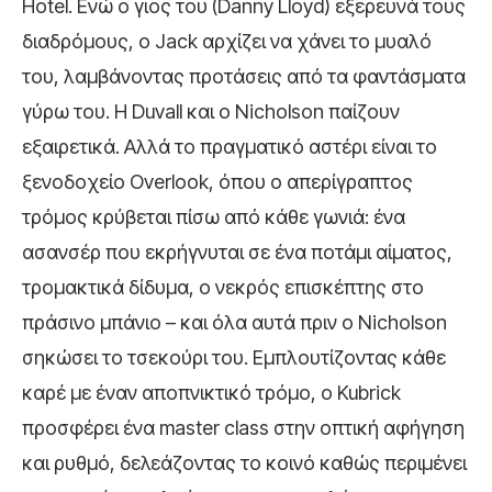
Hotel. Ενώ ο γιος του (Danny Lloyd) εξερευνά τους
διαδρόμους, ο Jack αρχίζει να χάνει το μυαλό
του, λαμβάνοντας προτάσεις από τα φαντάσματα
γύρω του. Η Duvall και ο Nicholson παίζουν
εξαιρετικά. Αλλά το πραγματικό αστέρι είναι το
ξενοδοχείο Overlook, όπου ο απερίγραπτος
τρόμος κρύβεται πίσω από κάθε γωνιά: ένα
ασανσέρ που εκρήγνυται σε ένα ποτάμι αίματος,
τρομακτικά δίδυμα, ο νεκρός επισκέπτης στο
πράσινο μπάνιο – και όλα αυτά πριν ο Nicholson
σηκώσει το τσεκούρι του. Εμπλουτίζοντας κάθε
καρέ με έναν αποπνικτικό τρόμο, ο Kubrick
προσφέρει ένα master class στην οπτική αφήγηση
και ρυθμό, δελεάζοντας το κοινό καθώς περιμένει