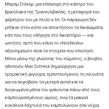
Μπραμ Στόκερ: μια επίσκεψη στο κάστρο του
βρικόλακα της Τρανσυλβανίας, η μεταφορά του
φέρετρου του με πλοίο κ.λπ. Οι παραγωγοί δεν
μπήκαν στον κόπο να αποκτήσουν τα δικαιώματα,
κάτι που τους οδήγησε στο δικαστήριο — και
ωστόσο, αυτό που κάνει το «Nosferatu»
αξιοσημείωτο είναι τα στοιχεία που επινόησε.
Μόνο μέσω της γλώσσας του σώματος, ο βουβός
ηθοποιός Max Schreck δημιούργησε μια
τρομακτική φιγούρα, εμπιστευόμενος τη σιλουέτα
για να εκφοβίσει: τα μυτερά αυτιά και τα
διογκωμένα μάτια του φαίνονται πάνω από τους
καμπουριασμένους ώμους, ενώ τα μακριά
κοκάλινα δάχτυλά του καμπυλώνουν σαν νύχια.