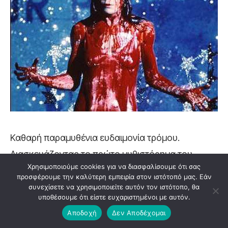
Καθαρή παραμυθένια ευδαιμονία τρόμου.
Διασκευάζοντας το πρώτο μυθιστόρημα του
Χρησιμοποιούμε cookies για να διασφαλίσουμε ότι σας
Stephen King, ένα είδος Σταχτοπούτας-πηγαίνει
προσφέρουμε την καλύτερη εμπειρία στον ιστότοπό μας. Εάν
στον χορό-και-παίρνει λουτρό αίματος. Ο Brian
συνεχίσετε να χρησιμοποιείτε αυτόν τον ιστότοπο, θα
υποθέσουμε ότι είστε ευχαριστημένοι με αυτόν.
De Palma γύρισε μια ταινία βυθισμένη στο
Αποδοχή
Δεν Αποδέχομαι
σασπένς, ωστόσο συνδέθηκε επίσης πλήρως με