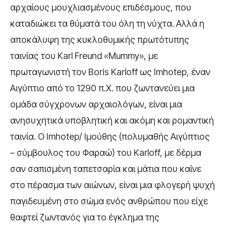
αρχαίους μουχλιασμένους επιδέσμους, που
καταδιώκει τα θύματά του όλη τη νύχτα. Αλλά η
αποκάλυψη της κυκλοθυμικής πρωτότυπης
ταινίας του Karl Freund «Mummy», με
πρωταγωνιστή τον Boris Karloff ως Imhotep, έναν
Αιγύπτιο από το 1290 π.Χ. που ζωντανεύει μια
ομάδα σύγχρονων αρχαιολόγων, είναι μια
ανησυχητικά υποβλητική και ακόμη και ρομαντική
ταινία. Ο Imhotep/ Ιμούθης (πολυμαθής Αιγύπτιος
– σύμβουλος του Φαραώ) του Karloff, με δέρμα
σαν σαπισμένη ταπετσαρία και μάτια που καίνε
στο πέρασμα των αιώνων, είναι μια φλογερή ψυχή
παγιδευμένη στο σώμα ενός ανθρώπου που είχε
θαφτεί ζωντανός για το έγκλημα της