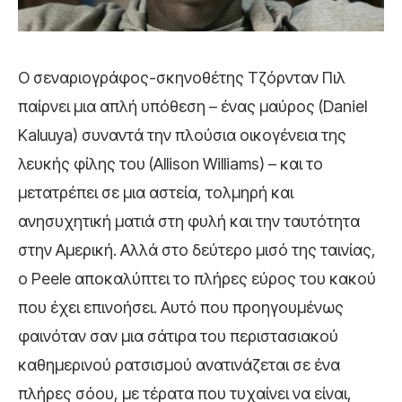
Ο σεναριογράφος-σκηνοθέτης Τζόρνταν Πιλ
παίρνει μια απλή υπόθεση – ένας μαύρος (Daniel
Kaluuya) συναντά την πλούσια οικογένεια της
λευκής φίλης του (Allison Williams) – και το
μετατρέπει σε μια αστεία, τολμηρή και
ανησυχητική ματιά στη φυλή και την ταυτότητα
στην Αμερική. Αλλά στο δεύτερο μισό της ταινίας,
ο Peele αποκαλύπτει το πλήρες εύρος του κακού
που έχει επινοήσει. Αυτό που προηγουμένως
φαινόταν σαν μια σάτιρα του περιστασιακού
καθημερινού ρατσισμού ανατινάζεται σε ένα
πλήρες σόου, με τέρατα που τυχαίνει να είναι,