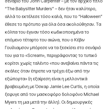
σενάριο του John Carpenter – με τον αρχικό τίτλο
“The Babysitter Murders” – δεν ήταν καλύτερο,
αλλά το εκτέλεσε τόσο καλά, που το “Halloween”
έθεσε το πρότυπο για όλα όσα ακολούθησαν. Τα
κόλπα του έγιναν τόσο κωδικοποιημένα το
επόμενο τέταρτο του αιώνα, που ο Κέβιν
Γουίλιαμσον μπόρεσε να τα ξεσκίσει στο σενάριό
του για το «Scream», περιγράφοντας το τυπικό
κορίτσι χωρίς ταλέντο «που ανεβαίνει πάντα τις
σκάλες όταν έπρεπε να τρέχει έξω από την
εξώπορτα» (η εξαίρεση είναι η μελλοντικά
βραβευμένη με Όσκαρ Jamie Lee Curtis, η οποία
ξεφυγε από τον μασκοφόρο δολοφόνο Michael
Myers τη μια μετά την άλλη). Οι δημιουργικές