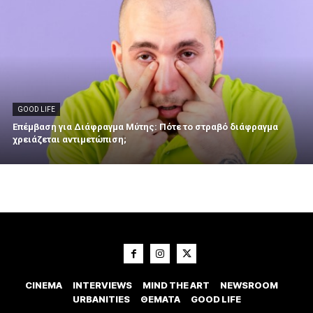
GOOD LIFE
Επέμβαση για Διάφραγμα Μύτης: Πότε το στραβό διάφραγμα
χρειάζεται αντιμετώπιση;
CINEMA
INTERVIEWS
MIND THE ART
NEWSROOM
URBANITIES
ΘΕΜΑΤΑ
GOOD LIFE