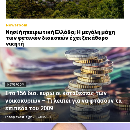
Newsroom
Νησί ή ηπειρωτική Ελλάδα; Η μεγάλη μάχη
των φετινών διακοπών έχει ξεκάθαρο
νικητή
NEWSROOM
Στα 156 δισ. ευρώ οι καταθέσεις των
νοικοκυριών – Τι λείπει για να φτάσουν τα
επίπεδα του 2009
info@exostis.gr
-
07/08/2026