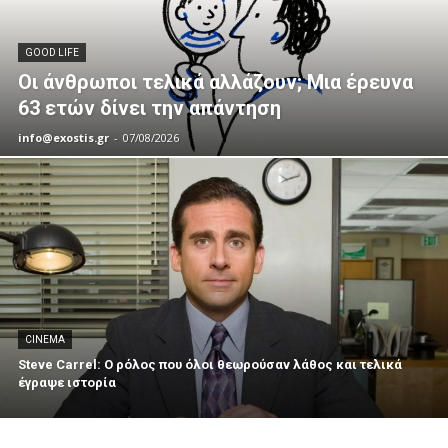
GOOD LIFE
Οι άνθρωποι τελικά αλλάζουν; Μια έρευνα
63 ετών δίνει την απάντηση
info@exostis.gr
-
07/08/2026
CINEMA
Steve Carrel: Ο ρόλος που όλοι θεωρούσαν λάθος και τελικά
έγραψε ιστορία