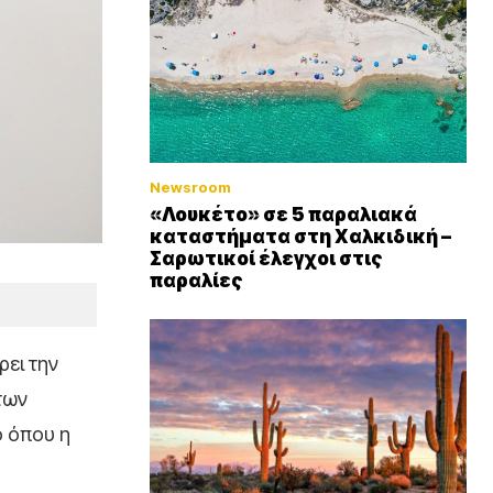
Newsroom
«Λουκέτο» σε 5 παραλιακά
καταστήματα στη Χαλκιδική –
Σαρωτικοί έλεγχοι στις
παραλίες
ρει την
των
ο όπου η