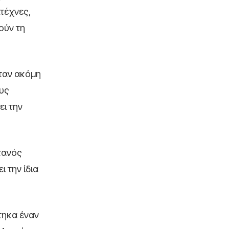
ιτέχνες,
ούν τη
ήταν ακόμη
ους
ι την
τανός
 την ίδια
τηκα έναν