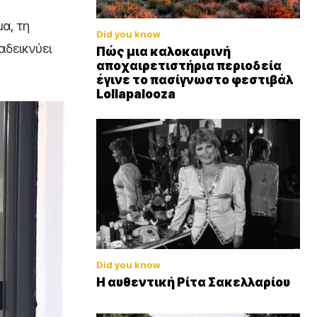
α, τη
Did you know
αδεικνύει
Πώς μια καλοκαιρινή
αποχαιρετιστήρια περιοδεία
έγινε το πασίγνωστο φεστιβάλ
Lollapalooza
Did you know
Η αυθεντική Ρίτα Σακελλαρίου