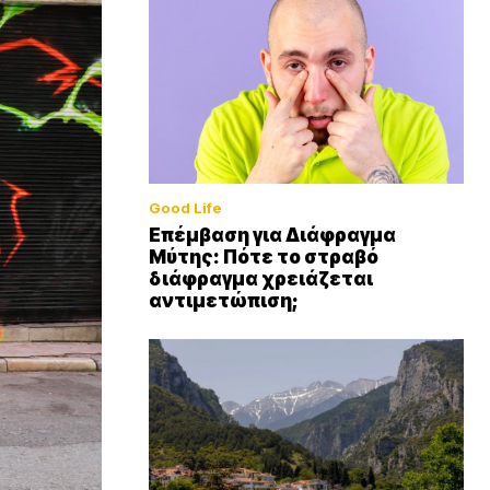
Good Life
Επέμβαση για Διάφραγμα
Μύτης: Πότε το στραβό
διάφραγμα χρειάζεται
αντιμετώπιση;