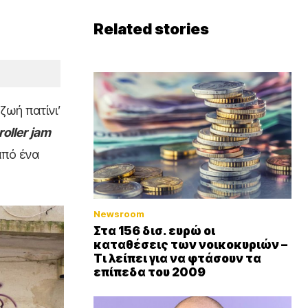
Related stories
ζωή πατίνι’
roller
jam
από ένα
Newsroom
Στα 156 δισ. ευρώ οι
καταθέσεις των νοικοκυριών –
Τι λείπει για να φτάσουν τα
επίπεδα του 2009