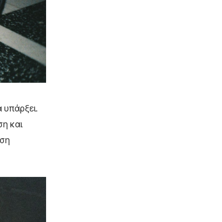
 υπάρξει.
ση και
ηση