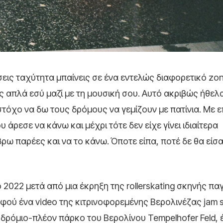
σσεις ταχύτητα μπαίνεις σε ένα εντελώς διαφορετικό zo
 απλά εσύ μαζί με τη μουσική σου. Αυτό ακριβώς ήθελ
στόχο να δω τους δρόμους να γεμίζουν με πατίνια. Με 
 άρεσε να κάνω και μέχρι τότε δεν είχε γίνει ιδιαίτερα
ω παρέες και να το κάνω. Όποτε είπα, ποτέ δε θα είσαι
ο 2022 μετά από μια έκρηξη της rollerskating σκηνής π
,αφού ένα video της κιτρινοφορεμένης Βερολινέζας jam 
δρόμιο-πλέον πάρκο του Βερολίνου Tempelhofer Feld, έ