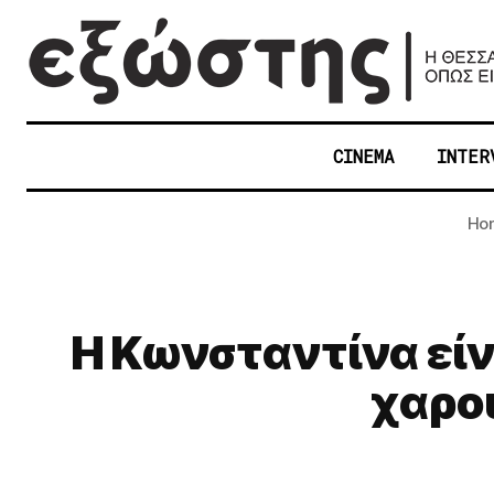
CINEMA
INTER
Ho
Η Κωνσταντίνα είν
χαρού