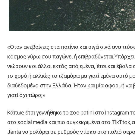
«Όταν ανεβαίνεις στα πατίνια και σιγά σιγά αναπτύ
κόσμος γύρω σου παγώνει ή επιβραδύνεται.Υπάρχεις
νιώσουν και άλλοι εκτός από εμένα, έτσι και έβαλα 
το χορό ή αλλιώς το τζαμάρισμα γιατί εμένα αυτό μου
διαδεδομένο στην Ελλάδα. Ήταν και μία αφορμή να βρ
γιατί όχι τώρα;»
Κάπως έτσι γεννήθηκε το zoe patini στο Instagram τ
στα social media και πιο συγκεκριμένα στο TikTtok
Janta να ρολάρει σε ρυθμούς ντίσκο στο παλιό αερο