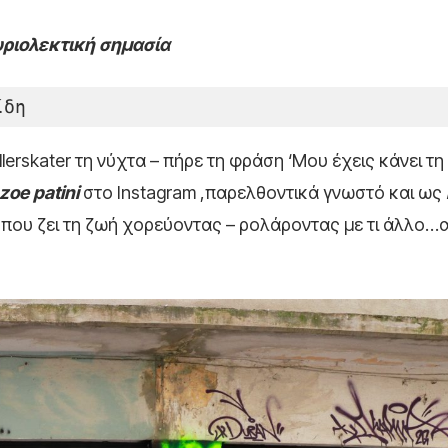
υριολεκτική σημασία
ίδη
lerskater τη νύχτα – πήρε τη φράση ‘Μου έχεις κάνει τη 
zoe
patini
στο Instagram ,παρελθοντικά γνωστό και ως
 που ζει τη ζωή χορεύοντας – ρολάροντας με τι άλλο…