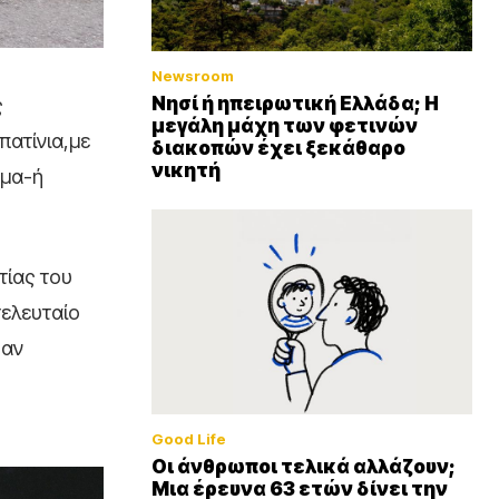
Newsroom
Νησί ή ηπειρωτική Ελλάδα; Η
ς
μεγάλη μάχη των φετινών
πατίνια,με
διακοπών έχει ξεκάθαρο
νικητή
ημα-ή
τίας του
τελευταίο
σαν
Good Life
Οι άνθρωποι τελικά αλλάζουν;
Μια έρευνα 63 ετών δίνει την