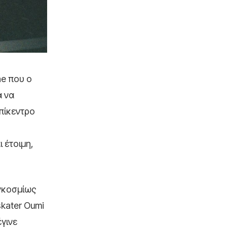
ne που ο
α να
επίκεντρο
 έτοιμη,
αγκοσμίως
skater Oumi
γινε