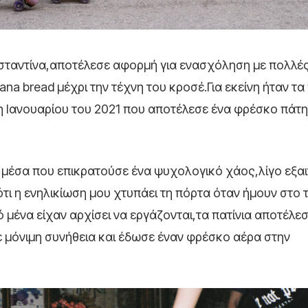
Κωνσταντίνα,αποτέλεσε αφορμή για ενασχόληση με πολλέ
a bread μέχρι την τέχνη του κροσέ.Για εκείνη ήταν τα 
 Ιανουαρίου του 2021 που αποτέλεσε ένα φρέσκο πάτ
υ μέσα που επικρατούσε ένα ψυχολογικό χάος,λίγο εξαι
ότι η ενηλικίωση μου χτυπάει τη πόρτα όταν ήμουν στο 
ό μένα είχαν αρχίσει να εργάζονται,τα πατίνια αποτέλε
ε μόνιμη συνήθεια και έδωσε έναν φρέσκο αέρα στην