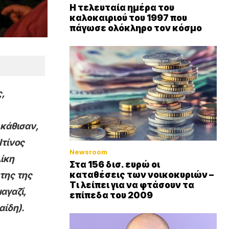
Η τελευταία ημέρα του
καλοκαιριού του 1997 που
πάγωσε ολόκληρο τον κόσμο
,
 κ
άθισαν,
Ντίνος
Newsroom
ίκη
Στα 156 δισ. ευρώ οι
καταθέσεις των νοικοκυριών –
ήτης της
Τι λείπει για να φτάσουν τα
αγαζί,
επίπεδα του 2009
αίδη).