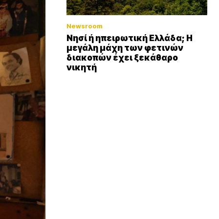
Newsroom
Νησί ή ηπειρωτική Ελλάδα; Η
μεγάλη μάχη των φετινών
διακοπών έχει ξεκάθαρο
νικητή