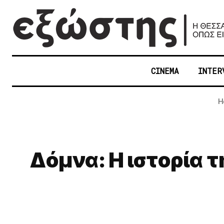
CINEMA
INTER
H
Δόμνα: Η ιστορία τ