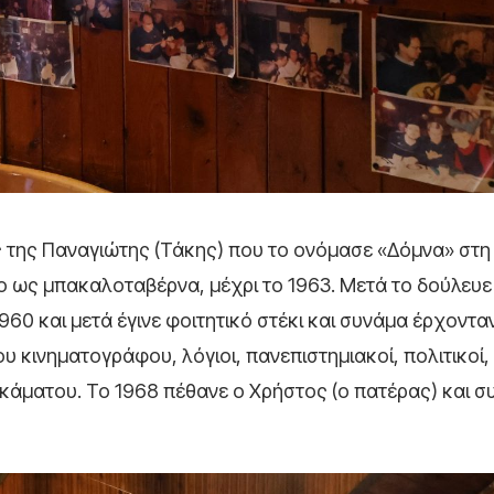
ος της Παναγιώτης (Τάκης) που το ονόμασε «Δόμνα» στη
το ως μπακαλοταβέρνα, μέχρι το 1963. Μετά το δούλευε
60 και μετά έγινε φοιτητικό στέκι και συνάμα έρχονταν
υ κινηματογράφου, λόγιοι, πανεπιστημιακοί, πολιτικοί,
κάματου. Το 1968 πέθανε ο Χρήστος (ο πατέρας) και σ