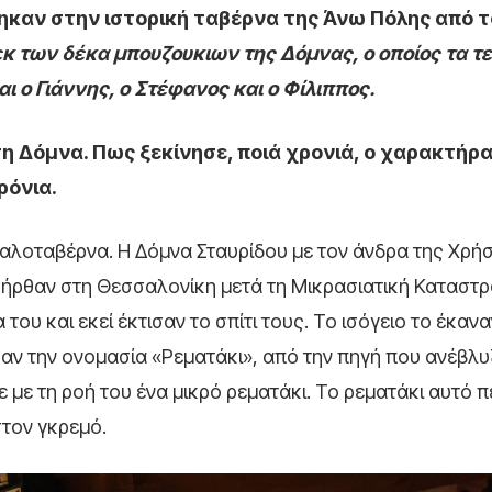
ηκαν στην ιστορική ταβέρνα της Άνω Πόλης από τ
εκ των δέκα μπουζουκιων της Δόμνας, ο οποίος τα τ
ι ο Γιάννης, ο Στέφανος και ο Φίλιππος.
τη Δόμνα. Πως ξεκίνησε, ποιά χρονιά, ο χαρακτήρ
ρόνια.
καλοταβέρνα. Η Δόμνα Σταυρίδου με τον άνδρα της Χρή
 ήρθαν στη Θεσσαλονίκη μετά τη Μικρασιατική Καταστρ
υ και εκεί έκτισαν το σπίτι τους. Το ισόγειο το έκανα
ν την ονομασία «Ρεματάκι», από την πηγή που ανέβλυ
 με τη ροή του ένα μικρό ρεματάκι. Το ρεματάκι αυτό 
στον γκρεμό.