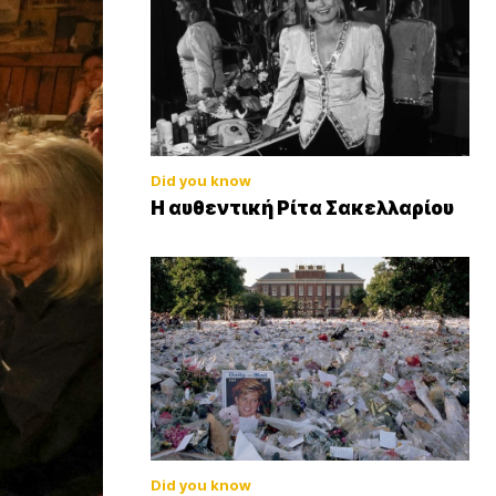
Did you know
Η αυθεντική Ρίτα Σακελλαρίου
Did you know