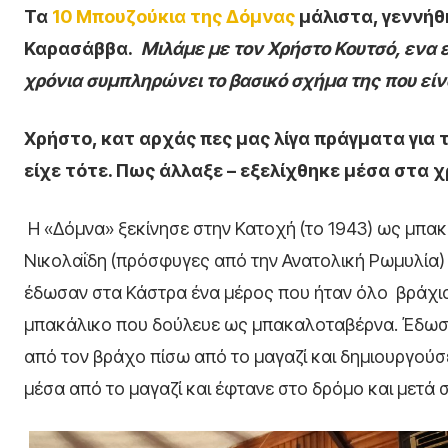
Τα
10 Μπουζούκια της Δόμνας
μάλιστα, γεννήθ
Καρασάββα.
Μιλάμε με τον Χρήστο Κουτσό, ενα 
χρόνια συμπληρώνει το βασικό σχήμα της που είνα
Χρήστο, κατ αρχάς πες μας λίγα πράγματα για 
είχε τότε. Πως άλλαξε – εξελίχθηκε μέσα στα χ
Η «Δόμνα» ξεκίνησε στην Κατοχή (το 1943) ως μπα
Νικολαΐδη (πρόσφυγες από την Ανατολική Ρωμυλία)
έδωσαν στα Κάστρα ένα μέρος που ήταν όλο βράχια το
μπακάλικο που δούλευε ως μπακαλοταβέρνα. Έδωσα
από τον βράχο πίσω από το μαγαζί και δημιουργούσε
μέσα από το μαγαζί και έφτανε στο δρόμο και μετά 