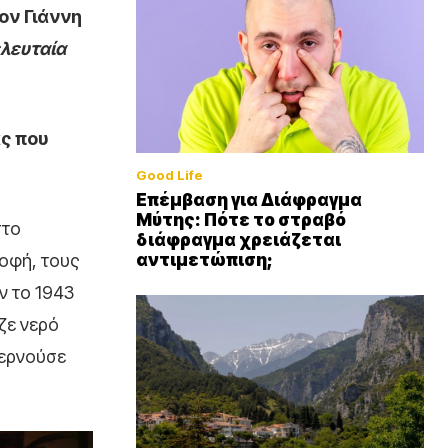
ον Γιάννη
ελευταία
ας που
Good Life
Επέμβαση για Διάφραγμα
Μύτης: Πότε το στραβό
στο
διάφραγμα χρειάζεται
αντιμετώπιση;
οφή, τους
ν το 1943
ζε νερό
περνούσε