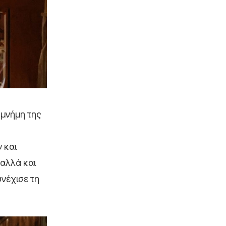
 μνήμη της
 και
 αλλά και
υνέχισε τη