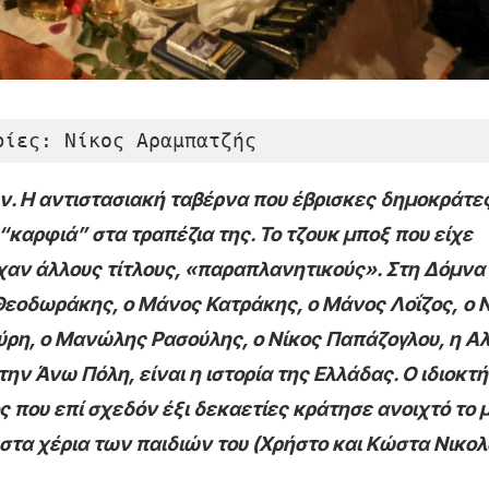
φίες: Nίκος Αραμπατζής
ν. Η αντιστασιακή ταβέρνα που
έ
βρισκες δημοκράτες
 “καρφιά” στα τραπέζια της.
Το τζουκ μποξ που είχε
είχαν άλλους τίτλους, «παραπλανητικούς».
Στη Δόμνα
Θεοδωράκης, ο Μάνος Κατράκης, ο Μάνος Λοΐζος,
ο 
ύρη,
ο Μανώλης Ρασούλης, ο Νίκος Παπάζογλου, η Αλ
ην Άνω Πόλη, είναι η ιστορία της Ελλάδας. Ο ιδιοκτ
 που επί σχεδόν έξι δεκαετίες κράτησε ανοιχτό το μ
στα χέρια των παιδιών του (Χρήστο και Κώστα Νικολ