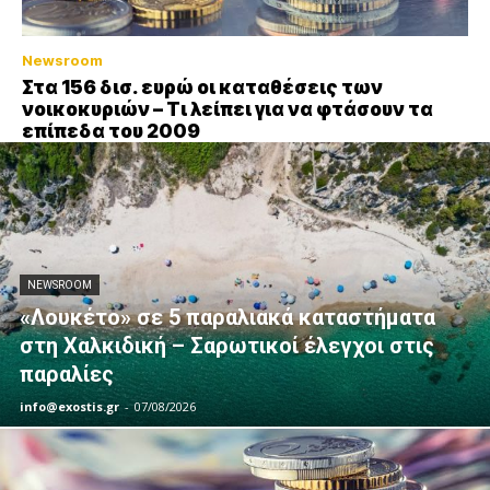
Newsroom
Στα 156 δισ. ευρώ οι καταθέσεις των
νοικοκυριών – Τι λείπει για να φτάσουν τα
επίπεδα του 2009
NEWSROOM
«Λουκέτο» σε 5 παραλιακά καταστήματα
στη Χαλκιδική – Σαρωτικοί έλεγχοι στις
παραλίες
info@exostis.gr
-
07/08/2026