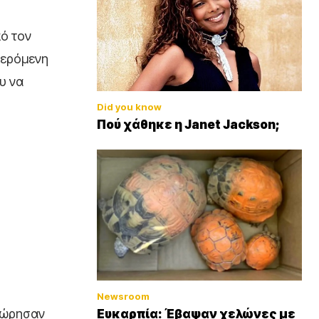
ό τον
φερόμενη
υ να
Did you know
Πού χάθηκε η Janet Jackson;
Newsroom
χώρησαν
Ευκαρπία: Έβαψαν χελώνες με