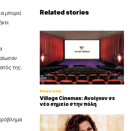
Related stories
α μπορεί
ήκει
α
βαίωσαν
ατός της.
Newsroom
Village Cinemas: Ανοίγουν σε
νέο σημείο στην πόλη
 πρόβλημα