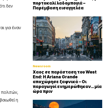
πορτοκαλί λαδομπογιά –
ότι δεν
Παρέμβαση εισαγγελέα
ι για έναν
Newsroom
Xαος σε παράσταση του West
End: Η Αriana Grande
αποχώρησε ξαφνικά – Οι
παραγωγοί ενημερώθηκαν… μία
ώρα πριν
 πολιτών,
βαιωθεί η