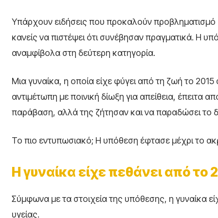
Υπάρχουν ειδήσεις που προκαλούν προβληματισμό 
κανείς να πιστέψει ότι συνέβησαν πραγματικά. Η υ
αναμφίβολα στη δεύτερη κατηγορία.
Μια γυναίκα, η οποία είχε φύγει από τη ζωή το 2015
αντιμέτωπη με ποινική δίωξη για απείθεια, έπειτα 
παράβαση, αλλά της ζήτησαν και να παραδώσει το 
Το πιο εντυπωσιακό; Η υπόθεση έφτασε μέχρι το ακ
Η γυναίκα είχε πεθάνει από το 
Σύμφωνα με τα στοιχεία της υπόθεσης, η γυναίκα ε
υγείας.