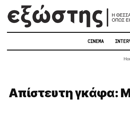
CINEMA
INTER
Ho
Απίστευτη γκάφα: 