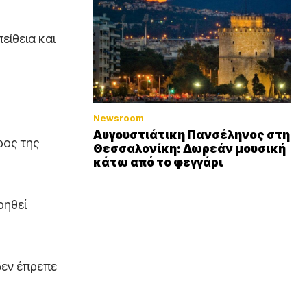
είθεια και
Newsroom
Αυγουστιάτικη Πανσέληνος στη
ρος της
Θεσσαλονίκη: Δωρεάν μουσική
κάτω από το φεγγάρι
ρηθεί
δεν έπρεπε