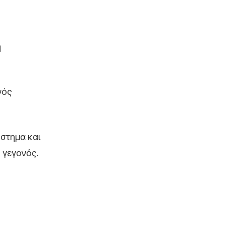
η
νός
ύστημα και
 γεγονός.