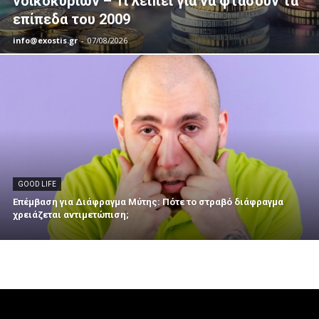
νοικοκυριών – Τι λείπει για να φτάσουν τα
επίπεδα του 2009
info@exostis.gr
-
07/08/2026
GOOD LIFE
Επέμβαση για Διάφραγμα Μύτης: Πότε το στραβό διάφραγμα
χρειάζεται αντιμετώπιση;