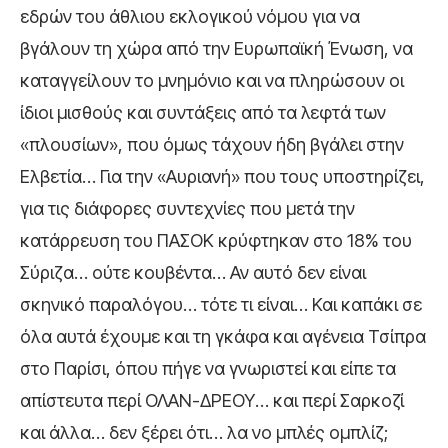
εδρών του άθλιου εκλογικού νόμου για να
βγάλουν τη χώρα από την Ευρωπαϊκή Ένωση, να
καταγγείλουν το μνημόνιο και να πληρώσουν οι
ίδιοι μισθούς και συντάξεις από τα λεφτά των
«πλουσίων», που όμως τάχουν ήδη βγάλει στην
Ελβετία… Για την «Αυριανή» που τους υποστηρίζει,
για τις διάφορες συντεχνίες που μετά την
κατάρρευση του ΠΑΣΟΚ κρύφτηκαν στο 18% του
Σύριζα… ούτε κουβέντα… Αν αυτό δεν είναι
σκηνικό παραλόγου… τότε τι είναι… Και καπάκι σε
όλα αυτά έχουμε και τη γκάφα και αγένεια Τσίπρα
στο Παρίσι, όπου πήγε να γνωριστεί και είπε τα
απίστευτα περί ΟΛΑΝ-ΔΡΕΟΥ… και περί Σαρκοζί
και άλλα… δεν ξέρει ότι… λα νο μπλές ομπλίζ;