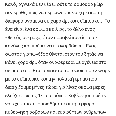
Καλά, αγγλικά δεν ξέρει, ούτε το σαβουάρ βίβρ
δεν έμαθε, πως να περιμένουμε να ξέρει και τη
διαφορά ανάμεσα σε χαρακίρι και σεϊμπούκο… Το
ένα είναι ένα κόψιμο κοιλιάς, το άλλο ένας
«θεϊκός άνεμος», όταν παραβεί κανείς τους
κανόνες και πρέπει να επανορθώσει… Ένας
σωστός γιαπωνέζος θίγεται όταν του ζητάς να
κάνει χαρακίρι, όταν αναφέρεσαι με αγένεια στο
σεϊμπούκο… Έτσι συνδέεται το αεράκι που λέγαμε
με το σεϊμπούκο και την πολιτική έρημο που
διασχίζουμε μήνες τώρα, για λίγες ακόμα μέρες
ελπίζω… ως τις 17 του Ιούνη… Κυβέρνηση πρέπει
να σχηματιστεί οπωσδήποτε αυτή τη φορά,
κυβέρνηση σοβαρών και ευαίσθητων ανθρώπων