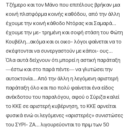
Τζήμερο και τον Μάνο που επιτέλους βρήκαν μια
κοινή πλατφόρμα κοινής καθόδου, από την άλλη
έχουμε την κοινή κάθοδο Ντόρας και Σαμαρά…
έχουμε την με- τρημένη και σοφή στάση του Φώτη
Κουβέλη…ακόμα και οι οικο- λόγοι φαίνεται να το
σκέφτονται να συνεργαστούν με κάποι- ους…
Όλα αυτά δείχνουν ότι μπορεί η αστική παράταξη
―έστω και στο παρά πέντε― να γλυτώσει την
αυτοκτονία… Από την άλλη η λεγόμενη αριστερή
παράταξη όλο και πιο πολύ φαίνεται ένα είδος
ανέκδοτου του παραλόγου, αφού ο Σύριζα καλεί
το ΚΚΕ σε αριστερή κυβέρνηση, το ΚΚΕ αρνείται
φυσικά ενώ οι λεγόμενες «αριστερές» συνιστώσες
του ΣΥΡΙ- ΖΑ… λιγουρεύονται το πριμ των 50