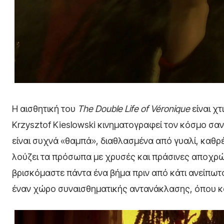
Η αισθητική του
The Double Life of Véronique
είναι χ
Krzysztof Kieslowski κινηματογραφεί τον κόσμο σαν
είναι συχνά «θαμπά», διαθλασμένα από γυαλί, καθρέ
λούζει τα πρόσωπα με χρυσές και πράσινες αποχρώ
βρισκόμαστε πάντα ένα βήμα πριν από κάτι ανείπωτο.
έναν χώρο συναισθηματικής αντανάκλασης, όπου κά