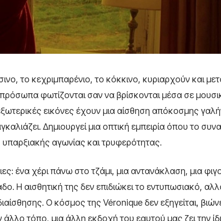
ινο, το κεχριμπαρένιο, το κόκκινο, κυριαρχούν και με
πρόσωπα φωτίζονται σαν να βρίσκονται μέσα σε μουσικ
 εξωτερικές εικόνες έχουν μια αίσθηση απόκοσμης γαλή
γκαλιάζει. Δημιουργεί μια οπτική εμπειρία όπου το συν
ς υπαρξιακής αγωνίας και τρυφερότητας.
ειες: ένα χέρι πάνω στο τζάμι, μια αντανάκλαση, μια φι
ο. Η αισθητική της δεν επιδιώκει το εντυπωσιακό, αλλ
διαίσθησης. Ο κόσμος της Véronique δεν εξηγείται, βιώνε
 άλλο τόπο, μια άλλη εκδοχή του εαυτού μας ζει την ίδι