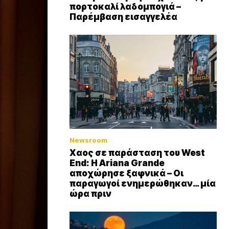
πορτοκαλί λαδομπογιά –
Παρέμβαση εισαγγελέα
Newsroom
Xαος σε παράσταση του West
End: Η Αriana Grande
αποχώρησε ξαφνικά – Οι
παραγωγοί ενημερώθηκαν… μία
ώρα πριν