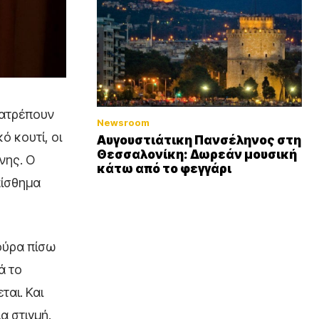
τατρέπουν
Newsroom
ό κουτί, οι
Αυγουστιάτικη Πανσέληνος στη
Θεσσαλονίκη: Δωρεάν μουσική
νης. Ο
κάτω από το φεγγάρι
αίσθημα
γούρα πίσω
ά το
ται. Και
α στιγμή.