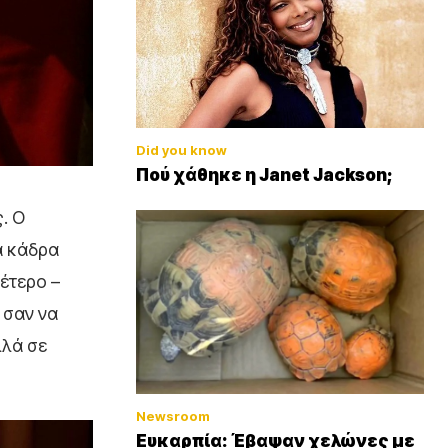
Did you know
Πού χάθηκε η Janet Jackson;
. Ο
α κάδρα
έτερο –
 σαν να
λλά σε
Newsroom
Ευκαρπία: Έβαψαν χελώνες με