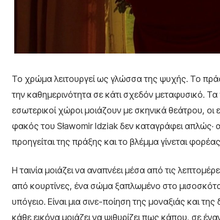
Το χρώμα λειτουργεί ως γλώσσα της ψυχής. Το πράσ
την καθημερινότητα σε κάτι σχεδόν μεταφυσικό. Τα 
εσωτερικοί χώροι μοιάζουν με σκηνικά θεάτρου, οι
φακός του Sławomir Idziak δεν καταγράφει απλώς· α
προηγείται της πράξης και το βλέμμα γίνεται φορέα
Η ταινία μοιάζει να αναπνέει μέσα από τις λεπτομέρ
από κουρτίνες, ένα σώμα ξαπλωμένο στο μισοσκόταδ
υπόγειο. Είναι μια σινε-ποίηση της μοναξιάς και της 
κάθε εικόνα μοιάζει να ψιθυρίζει πως κάπου, σε έναν