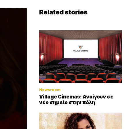
Related stories
Newsroom
Village Cinemas: Ανοίγουν σε
νέο σημείο στην πόλη