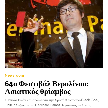
Newsroom
64ο Φεστιβάλ Βερολίνου:
Ασιατικός θρίαμβος
Ο Ντιάο Γινάν καμαρώνει για την Χρυσή Άρκτο του Black Coal,
Thin Ice έξω απο το Berlinale PalastΠέφτοντας μέσα στις