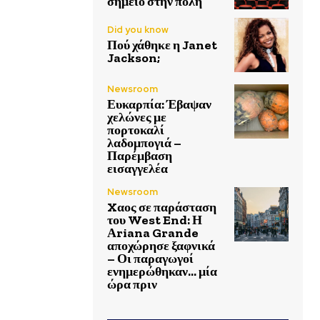
σημείο στην πόλη
Did you know
Πού χάθηκε η Janet
Jackson;
Newsroom
Ευκαρπία: Έβαψαν
χελώνες με
πορτοκαλί
λαδομπογιά –
Παρέμβαση
εισαγγελέα
Newsroom
Xαος σε παράσταση
του West End: Η
Αriana Grande
αποχώρησε ξαφνικά
– Οι παραγωγοί
ενημερώθηκαν… μία
ώρα πριν