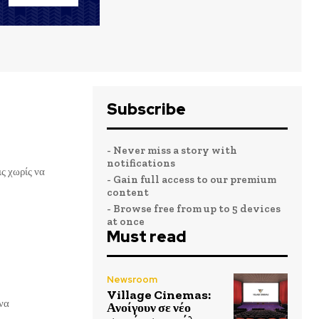
Subscribe
- Never miss a story with
notifications
ς χωρίς να
- Gain full access to our premium
content
- Browse free from up to 5 devices
at once
Must read
Newsroom
Village Cinemas:
Ανοίγουν σε νέο