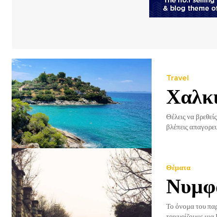
Travel
Χαλκι
Θέλεις να βρεθεί
βλέπεις απαγορευ
Θέματα
Νυμφ
Το όνομα του παραμυθιού Σ’ ένα από τα ομορφότερα ορεινά 
τριγυρίζουμε μια