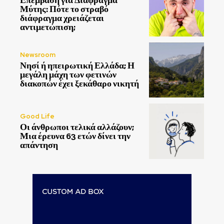
Επέμβαση για Διάφραγμα
Μύτης: Πότε το στραβό
διάφραγμα χρειάζεται
αντιμετώπιση;
Newsroom
Νησί ή ηπειρωτική Ελλάδα; Η
μεγάλη μάχη των φετινών
διακοπών έχει ξεκάθαρο νικητή
Good Life
Οι άνθρωποι τελικά αλλάζουν;
Μια έρευνα 63 ετών δίνει την
απάντηση