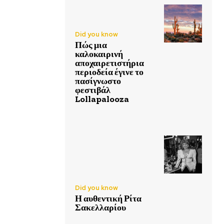
Did you know
Πώς μια
καλοκαιρινή
αποχαιρετιστήρια
περιοδεία έγινε το
πασίγνωστο
φεστιβάλ
Lollapalooza
Did you know
Η αυθεντική Ρίτα
Σακελλαρίου