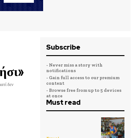
Subscribe
- Never miss a story with
ήσι»
notifications
- Gain full access to our premium
content
ατί δεν
- Browse free from up to 5 devices
at once
Must read