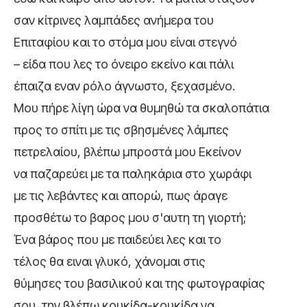
σαν κίτρινες λαμπάδες ανήμερα του
Επιταφίου και το στόμα μου είναι στεγνό
– είδα που λες το όνειρο εκείνο και πάλι
έπαιζα εναν ρόλο άγνωστο, ξεχασμένο.
Μου πήρε λίγη ώρα να θυμηθώ τα σκαλοπάτια
προς το σπίτι με τις σβησμένες λάμπες
πετρελαίου, βλέπω μπροστά μου Εκείνον
να παζαρεύει με τα παληκάρια στο χωράφι
με τις λεβάντες και απορώ, πως άραγε
προσθέτω το βαρος μου σ'αυτη τη γιορτή;
Ένα βάρος που με παιδεύει λες και το
τέλος θα ειναι γλυκό, χάνομαι στις
θύμησες του βασιλικού και της φωτογραφίας
σου, την βλέπω κουκίδα-κουκίδα να