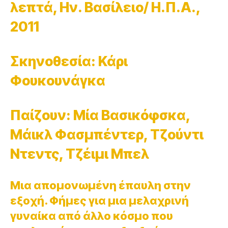
λεπτά, Ην. Βασίλειο/ Η.Π.Α.,
2011
Σκηνοθεσία: Κάρι
Φουκουνάγκα
Παίζουν: Μία Βασικόφσκα,
Μάικλ Φασμπέντερ, Τζούντι
Ντεντς, Τζέιμι Μπελ
Μια απομονωμένη έπαυλη στην
εξοχή. Φήμες για μια μελαχρινή
γυναίκα από άλλο κόσμο που