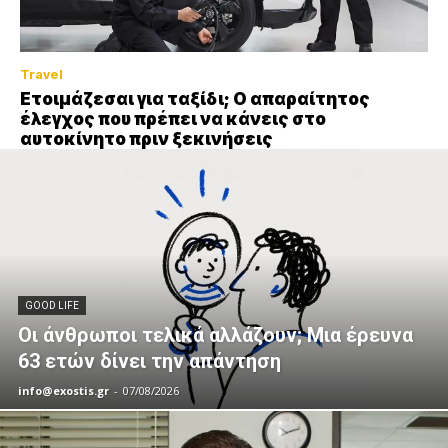
Travel
Ετοιμάζεσαι για ταξίδι; Ο απαραίτητος
έλεγχος που πρέπει να κάνεις στο
αυτοκίνητο πριν ξεκινήσεις
GOOD LIFE
Οι άνθρωποι τελικά αλλάζουν; Μια έρευνα
63 ετών δίνει την απάντηση
info@exostis.gr
-
07/08/2026