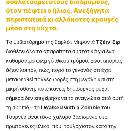
σουλατσάρει στους διαδρόμους,
όταν πέφτει ο ήλιος. Ανεξήγητα
περιστατικά κι αλλόκοτες κραυγές
μέσα στη νύχτα.
Το μυθιστόρημα της Σαρλότ Μπροντέ
Τζέιν Έιρ
διαθέτει όλα τα απαραίτητα συστατικά για ένα
καθαρόαιμο φιλμ γότθικου τρόμου. Είναι απορίας
άξιον λοιπόν, πώς, παρά το γεγονός ότι έχει
μεταφερθεί πολλές φορές στη μεγάλη και στη
μικρή οθόνη, ποτέ κανείς δημιουργός μέχρι
σήμερα δεν επιχείρησε να το αναγνώσει από αυτή
τη σκοπιά – το
I
Walked
with
a
Zombie
του
Τουρνέρ είναι τόσο χαλαρά βασισμένο στο
πρωτογενές υλικό, που, τουλάχιστον κατά την