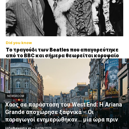
Did you know
Το τραγούδι των Beatles που απαγορεύτηκε
από το BBC και σήμερα θεωρείται κορυφαίο
NEWSROOM
Xαος σε παράσταση του West End: Η Αriana
Grande αποχώρησε ξαφνικά – Οι
παραγωγοί ενημερώθηκαν… μία ώρα πριν
info@exostis.gr
-
04/08/2026