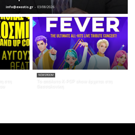
info@exostis.gr
-
03/08/2026
NEWSROOM
ση στη
Το απόλυτο K-POP show έρχεται στη
του
Θεσσαλονίκη