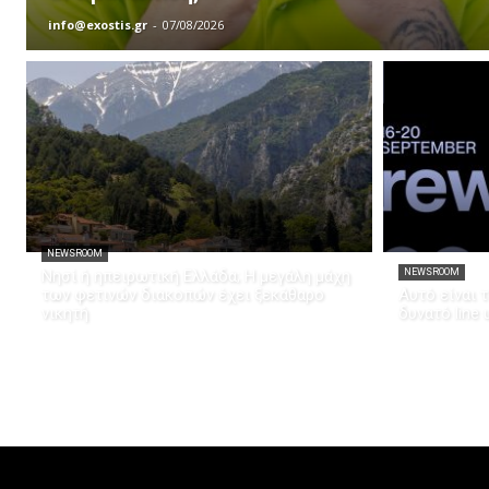
info@exostis.gr
-
07/08/2026
NEWSROOM
Νησί ή ηπειρωτική Ελλάδα; Η μεγάλη μάχη
NEWSROOM
των φετινών διακοπών έχει ξεκάθαρο
Αυτό είναι 
νικητή
δυνατό line u