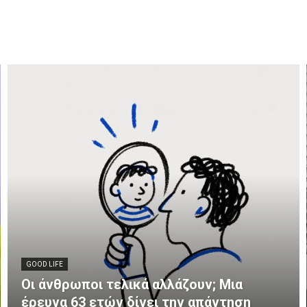
GOOD LIFE
Οι άνθρωποι τελικά αλλάζουν; Μια
έρευνα 63 ετών δίνει την απάντηση