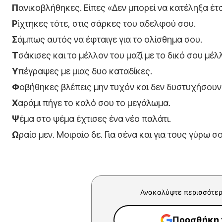
Π
ανικοβλήθηκες. Είπες «Δεν μπορεί να κατέληξα έτσ
Ρ
ίχτηκες τότε, στις σάρκες του αδελφού σου.
Σ
άμπως αυτός να έφταιγε για το ολίσθημα σου.
Τ
σάκισες και το μέλλον του μαζί με το δικό σου μέλ
Υ
πέγραψες με μιας δυο καταδίκες.
Φ
οβήθηκες βλέπεις μην τυχόν και δεν δυστυχήσουν 
Χ
αράμι πήγε το καλό σου το μεγάλωμα.
Ψ
έμα στο ψέμα έχτισες ένα νέο παλάτι.
Ω
ραίο μεν. Μοιραίο δε. Για σένα και για τους γύρω σο
Ανακαλύψτε περισσότερ
Προσθήκη τ