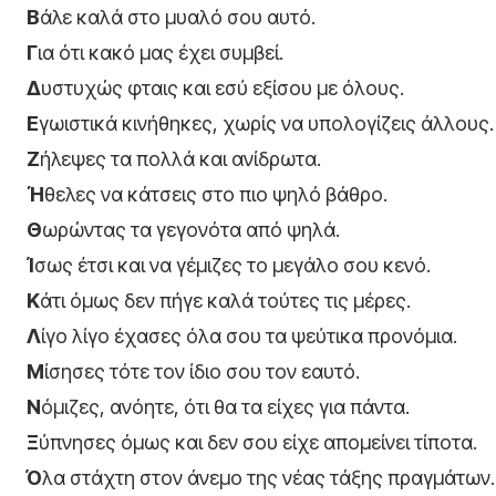
Β
άλε καλά στο μυαλό σου αυτό.
Γ
ια ότι κακό μας έχει συμβεί.
Δ
υστυχώς φταις και εσύ εξίσου με όλους.
Ε
γωιστικά κινήθηκες, χωρίς να υπολογίζεις άλλους.
Ζ
ήλεψες τα πολλά και ανίδρωτα.
Ή
θελες να κάτσεις στο πιο ψηλό βάθρο.
Θ
ωρώντας τα γεγονότα από ψηλά.
Ί
σως έτσι και να γέμιζες το μεγάλο σου κενό.
Κ
άτι όμως δεν πήγε καλά τούτες τις μέρες.
Λ
ίγο λίγο έχασες όλα σου τα ψεύτικα προνόμια.
Μ
ίσησες τότε τον ίδιο σου τον εαυτό.
Ν
όμιζες, ανόητε, ότι θα τα είχες για πάντα.
Ξ
ύπνησες όμως και δεν σου είχε απομείνει τίποτα.
Ό
λα στάχτη στον άνεμο της νέας τάξης πραγμάτων.