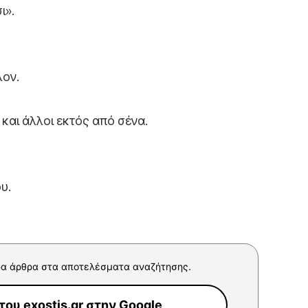
ι».
λον.
και άλλοι εκτός από σένα.
υ.
α άρθρα στα αποτελέσματα αναζήτησης.
ου exostis.gr στην Google