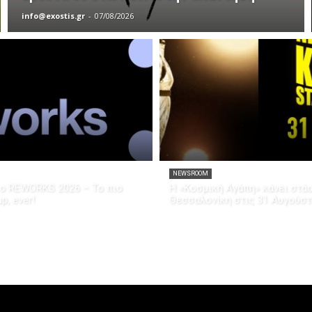
info@exostis.gr
-
07/08/2026
NEWSROOM
το REWORKS 2026 – Το πιο
Η «Κοσμική Αγάπη» κάνει στά
p, ever!
Θεσσαλονίκη στις 31 Αυγούσ