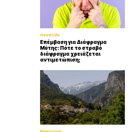
Good Life
Επέμβαση για Διάφραγμα
Μύτης: Πότε το στραβό
διάφραγμα χρειάζεται
αντιμετώπιση;
Newsroom