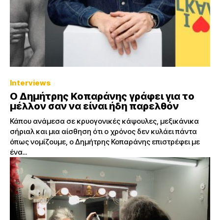
Interviews
Ο Δημήτρης Κοπαράνης γράφει για το
μέλλον σαν να είναι ήδη παρελθόν
Κάπου ανάμεσα σε κρυογονικές κάψουλες, μεξικάνικα
σήριαλ και μια αίσθηση ότι ο χρόνος δεν κυλάει πάντα
όπως νομίζουμε, ο Δημήτρης Κοπαράνης επιστρέφει με
ένα...