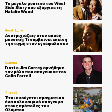
Το μεγάλο μυστικό του West
Side Story που εξόργισε τη
Natalie Wood
Good Life
Ανατριχιάζεις όταν ακούς
μουσική; Τι συμβαίνει εκείνη
τη στιγμή στον εγκέφαλό σου
Cinema
Γιατί ο Jim Carrey αρνήθηκε
τον ρόλο που απογείωσε τον
Colin Farrell
Travel
Έτσι ακούγεται πραγματικά
ένα καλοκαιρινό απόγευμα
στους πρόποδες του
Ολύμπου