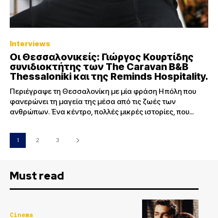
Interviews
Οι Θεσσαλονικείς: Γιώργος Κουρτίδης
συνιδιοκτήτης των The Caravan B&B
Thessaloniki και της Reminds Hospitality.
Περιέγραψε τη Θεσσαλονίκη με μία φράση Η πόλη που
φανερώνει τη μαγεία της μέσα από τις ζωές των
ανθρώπων. Ένα κέντρο, πολλές μικρές ιστορίες, που...
1
2
3
Must read
Cinema