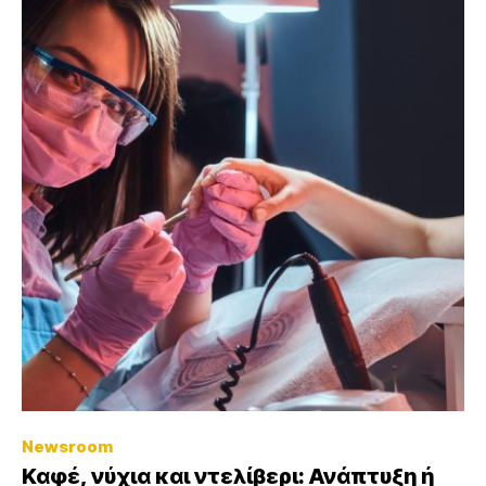
Newsroom
Καφέ, νύχια και ντελίβερι: Ανάπτυξη ή