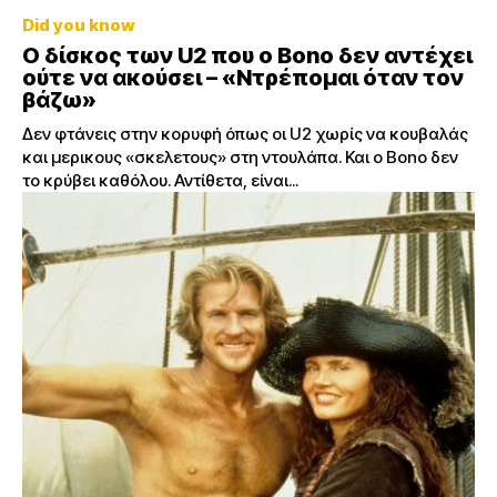
Did you know
Ο δίσκος των U2 που ο Bono δεν αντέχει
ούτε να ακούσει – «Ντρέπομαι όταν τον
βάζω»
Δεν φτάνεις στην κορυφή όπως οι U2 χωρίς να κουβαλάς
και μερικους «σκελετους» στη ντουλάπα. Και ο Bono δεν
το κρύβει καθόλου. Αντίθετα, είναι...