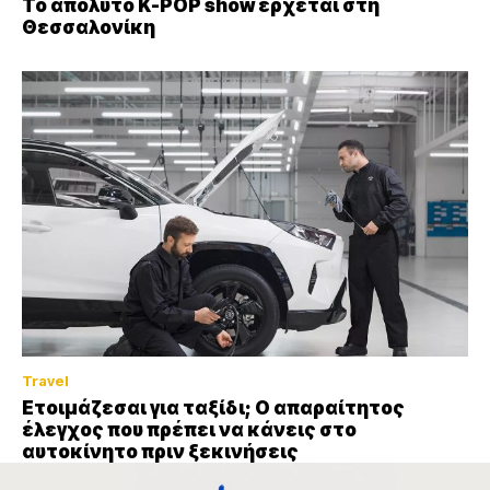
Το απόλυτο K-POP show έρχεται στη
Θεσσαλονίκη
Travel
Ετοιμάζεσαι για ταξίδι; Ο απαραίτητος
έλεγχος που πρέπει να κάνεις στο
αυτοκίνητο πριν ξεκινήσεις