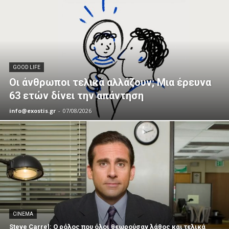
GOOD LIFE
Οι άνθρωποι τελικά αλλάζουν; Μια έρευνα
63 ετών δίνει την απάντηση
info@exostis.gr
-
07/08/2026
CINEMA
Steve Carrel: Ο ρόλος που όλοι θεωρούσαν λάθος και τελικά