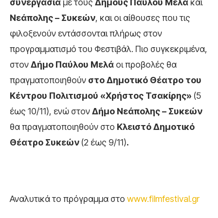
συνεργασία
με τους
Δήμους
Παύλου Μελά
και
Νεάπολης – Συκεών
, και οι αίθουσες που τις
φιλοξενούν εντάσσονται πλήρως στον
προγραμματισμό του Φεστιβάλ. Πιο συγκεκριμένα,
στον
Δήμο Παύλου Μελά
οι προβολές θα
πραγματοποιηθούν
στο Δημοτικό Θέατρο του
Κέντρου Πολιτισμού «Χρήστος Τσακίρης»
(5
έως 10/11),
ενώ στον
Δήμο Νεάπολης – Συκεών
θα πραγματοποιηθούν στο
Κλειστό Δημοτικό
Θέατρο Συκεών
(2 έως 9/11)
.
Αναλυτικά το πρόγραμμα στο
www.filmfestival.gr