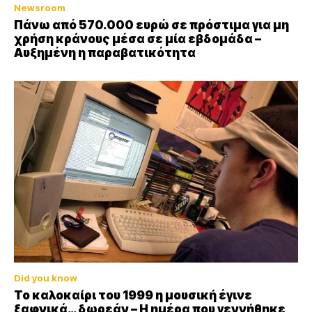
Newsroom
Πάνω από 570.000 ευρώ σε πρόστιμα για μη
χρήση κράνους μέσα σε μία εβδομάδα –
Αυξημένη η παραβατικότητα
Did you know
Το καλοκαίρι του 1999 η μουσική έγινε
ξαφνικά… δωρεάν – Η ημέρα που γεννήθηκε