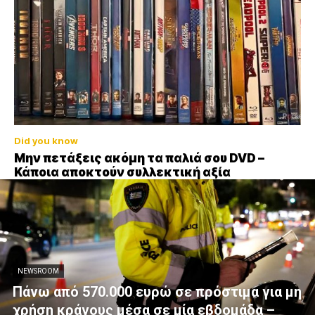
Did you know
Μην πετάξεις ακόμη τα παλιά σου DVD –
Κάποια αποκτούν συλλεκτική αξία
NEWSROOM
Πάνω από 570.000 ευρώ σε πρόστιμα για μη
χρήση κράνους μέσα σε μία εβδομάδα –