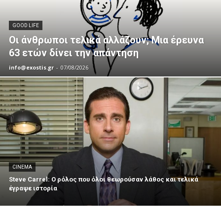
GOOD LIFE
Οι άνθρωποι τελικά αλλάζουν; Μια έρευνα
63 ετών δίνει την απάντηση
info@exostis.gr
-
07/08/2026
CINEMA
Steve Carrel: Ο ρόλος που όλοι θεωρούσαν λάθος και τελικά
έγραψε ιστορία