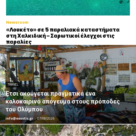
Newsroom
«Λουκέτο» σε 5 παραλιακά καταστήματα
στη Χαλκιδική – Σαρωτικοί έλεγχοι στις
παραλίες
TRAVEL
Έτσι ακούγεται πραγματικά ένα
καλοκαιρινό απόγευμα στους πρόποδες
του Ολύμπου
info@exostis.gr
-
07/08/2026