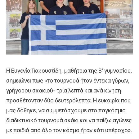
Η Ευγενία Γιακουστίδη, μαθήτρια της Β’ γυμνασίου,
σημειώνει πως «το τουρνουά ήταν έντεκα γύρων,
γρήγορου σκακιού- τρία λεπτά και ανά κίνηση
προσθέτονταν δύο δευτερόλεπτα. Η ευκαιρία που
μας δόθηκε, να συμμετάσχουμε στο παγκόσμιο
διαδικτυακό τουρνουά σκάκι και να παίξω αγώνες
με παιδιά από όλο τον κόσμο ήταν κάτι υπέροχο».