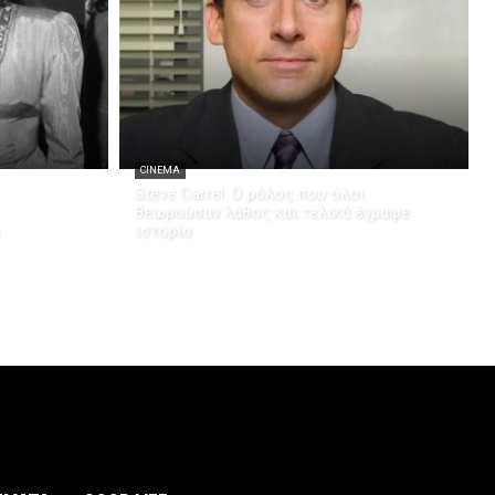
CINEMA
Steve Carrel: Ο ρόλος που όλοι
θεωρούσαν λάθος και τελικά έγραψε
ιστορία