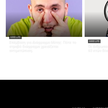
GOOD LIFE
Επέμβαση για Διάφραγμα Μύτης: Πότε το
GOOD LIFE
στραβό διάφραγμα χρειάζεται
Οι άνθρωποι
αντιμετώπιση;
63 ετών δίν