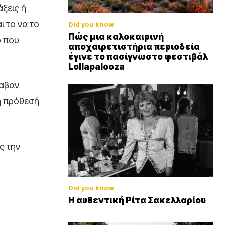
άξεις ή
 το να το
Did you know
Πώς μια καλοκαιρινή
ο που
αποχαιρετιστήρια περιοδεία
έγινε το πασίγνωστο φεστιβάλ
Lollapalooza
λαβαν
 η πρόθεσή
ς την
Did you know
Η αυθεντική Ρίτα Σακελλαρίου