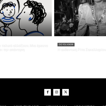
 τελικά αλλάζουν; Μια έρευνα
DID YOU KNOW
ει την απάντηση
Η αυθεντική Ρίτα Σακελλαρίου