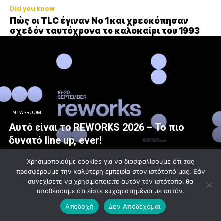
Did you know
Πώς οι TLC έγιναν Νο 1 και χρεοκόπησαν
σχεδόν ταυτόχρονα το καλοκαίρι του 1993
NEWSROOM
Αυτό είναι το REWORKS 2026 – Το πιο
δυνατό line up, ever!
info@exostis.gr
-
06/08/2026
Χρησιμοποιούμε cookies για να διασφαλίσουμε ότι σας
προσφέρουμε την καλύτερη εμπειρία στον ιστότοπό μας. Εάν
συνεχίσετε να χρησιμοποιείτε αυτόν τον ιστότοπο, θα
υποθέσουμε ότι είστε ευχαριστημένοι με αυτόν.
Αποδοχή
Δεν Αποδέχομαι