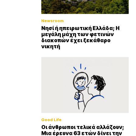
Newsroom
Νησί ή ηπειρωτική Ελλάδα; Η
μεγάλη μάχη των φετινών
διακοπών έχει ξεκάθαρο
νικητή
Good Life
Οι άνθρωποι τελικά αλλάζουν;
Μια έρευνα 63 ετών δίνει την