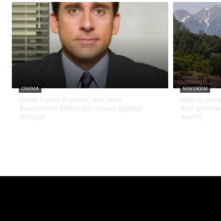
CINEMA
NEWSROOM
Steve Carrel: Ο ρόλος που όλοι
Νησί ή ηπει
θεωρούσαν λάθος και τελικά έγραψε
των φετινώ
ιστορία
νικητή