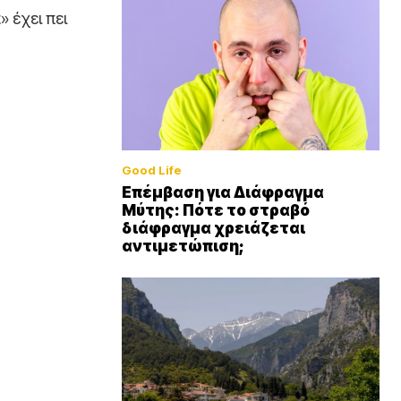
 έχει πει
Good Life
Επέμβαση για Διάφραγμα
Μύτης: Πότε το στραβό
διάφραγμα χρειάζεται
αντιμετώπιση;