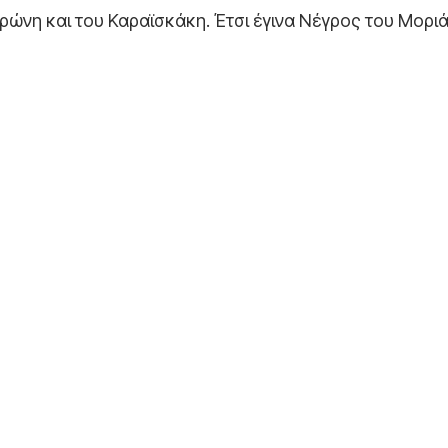
ώνη και του Καραϊσκάκη. Έτσι έγινα Νέγρος του Μοριά»