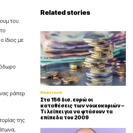
Related stories
ουμ του
 το
ο ίδιος με
εόδωρο
Newsroom
ληνας ράπερ
Στα 156 δισ. ευρώ οι
καταθέσεις των νοικοκυριών –
Τι λείπει για να φτάσουν τα
επίπεδα του 2009
στορίας της
λάτωνα,