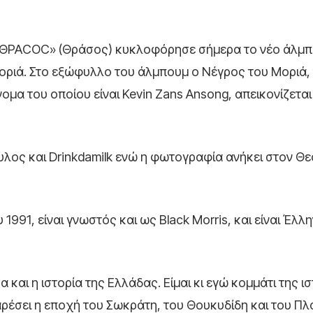
 «ΘΡΑCOC» (Θράσος) κυκλοφόρησε σήμερα το νέο άλμπ
οριά. Στο εξώφυλλο του άλμπουμ ο Νέγρος του Μοριά,
ομα του οποίου είναι Kevin Zans Ansong, απεικονίζεται 
λος και Drinkdamilk ενώ η φωτογραφία ανήκει στον Θ
1991, είναι γνωστός και ως Black Morris, και είναι Έλ
και η ιστορία της Ελλάδας. Είμαι κι εγώ κομμάτι της ι
 αρέσει η εποχή του Σωκράτη, του Θουκυδίδη και του Π