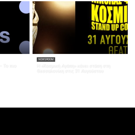
NEWSROOM
– Το πιο
Η «Κοσμική Αγάπη» κάνει στάση στη
Θεσσαλονίκη στις 31 Αυγούστου