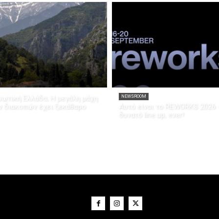
ρωτική Ελλάδα; Η μεγάλη μάχη
NEWSROOM
ν διακοπών έχει ξεκάθαρο
Αυτό είναι το REWORKS 2026 
δυνατό line up, ever!