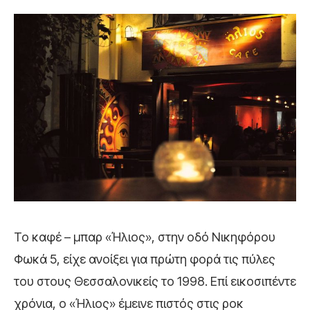
Το καφέ – μπαρ «Ήλιος», στην οδό Νικηφόρου
Φωκά 5, είχε ανοίξει για πρώτη φορά τις πύλες
του στους Θεσσαλονικείς το 1998. Επί εικοσιπέντε
χρόνια, ο «Ήλιος» έμεινε πιστός στις ροκ