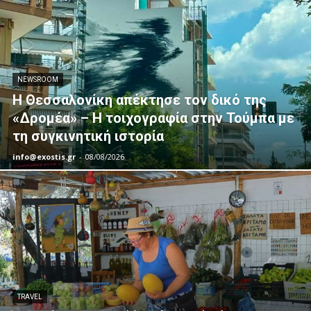
NEWSROOM
Η Θεσσαλονίκη απέκτησε τον δικό της
«Δρομέα» – Η τοιχογραφία στην Τούμπα με
τη συγκινητική ιστορία
info@exostis.gr
-
08/08/2026
TRAVEL