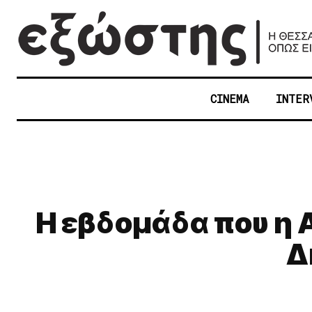
CINEMA
INTER
Η εβδομάδα που η Α
Δ