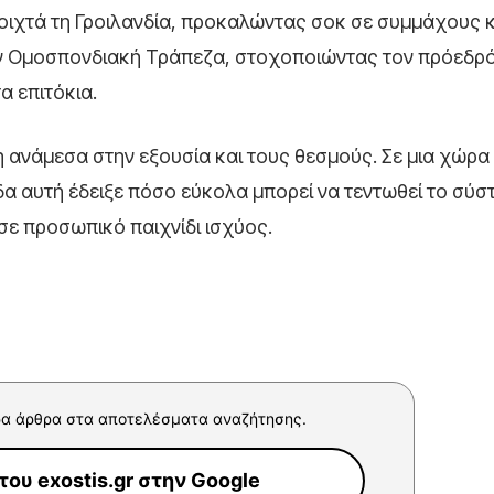
οιχτά τη Γροιλανδία, προκαλώντας σοκ σε συμμάχους κ
την Ομοσπονδιακή Τράπεζα, στοχοποιώντας τον πρόεδρό
α επιτόκια.
η ανάμεσα στην εξουσία και τους θεσμούς. Σε μια χώρα
α αυτή έδειξε πόσο εύκολα μπορεί να τεντωθεί το σύστ
 σε προσωπικό παιχνίδι ισχύος.
α άρθρα στα αποτελέσματα αναζήτησης.
ου exostis.gr στην Google