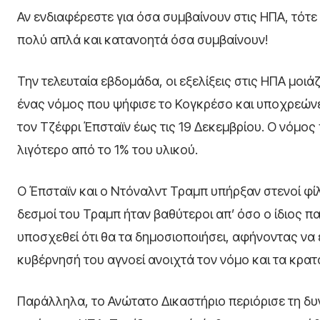
Αν ενδιαφέρεστε για όσα συμβαίνουν στις ΗΠΑ, τότε 
πολύ απλά και κατανοητά όσα συμβαίνουν!
Την τελευταία εβδομάδα, οι εξελίξεις στις ΗΠΑ μοι
ένας νόμος που ψήφισε το Κογκρέσο και υποχρεώνει
τον Τζέφρι Έπσταϊν έως τις 19 Δεκεμβρίου. Ο νόμος
λιγότερο από το 1% του υλικού.
Ο Έπσταϊν και ο Ντόναλντ Τραμπ υπήρξαν στενοί φίλο
δεσμοί του Τραμπ ήταν βαθύτεροι απ’ όσο ο ίδιος π
υποσχεθεί ότι θα τα δημοσιοποιήσει, αφήνοντας να
κυβέρνησή του αγνοεί ανοιχτά τον νόμο και τα κρατ
Παράλληλα, το Ανώτατο Δικαστήριο περιόρισε τη δ