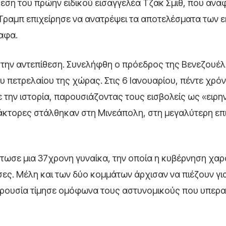
θεση του πρώην ειδικού εισαγγελέα Τζακ Σμιθ, που ανα
 Τραμπ επιχείρησε να ανατρέψει τα αποτελέσματα των 
αφα.
 στην αντεπίθεση. Συνελήφθη ο πρόεδρος της Βενεζουέλ
 πετρελαίου της χώρας. Στις 6 Ιανουαρίου, πέντε χρόν
 την ιστορία, παρουσιάζοντας τους εισβολείς ως «ειρη
ράκτορες στάλθηκαν στη Μινεάπολη, στη μεγαλύτερη επ
τωσε μια 37χρονη γυναίκα, την οποία η κυβέρνηση χαρ
ες. Μέλη και των δύο κομμάτων άρχισαν να πιέζουν γι
Γερουσία τίμησε ομόφωνα τους αστυνομικούς που υπερ