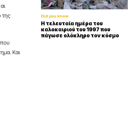
αι
 της
Did you know
Η τελευταία ημέρα του
καλοκαιριού του 1997 που
πάγωσε ολόκληρο τον κόσμο
 που
ημα. Και