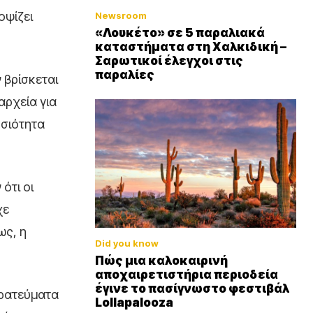
οψίζει
Newsroom
«Λουκέτο» σε 5 παραλιακά
καταστήματα στη Χαλκιδική –
Σαρωτικοί έλεγχοι στις
παραλίες
 βρίσκεται
αρχεία για
οσιότητα
ότι οι
χε
ως, η
Did you know
Πώς μια καλοκαιρινή
αποχαιρετιστήρια περιοδεία
έγινε το πασίγνωστο φεστιβάλ
τρατεύματα
Lollapalooza