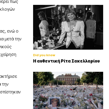
φέρει πως
εκλογών
ας, ενώ ο
ια μετά την
νικούς
ιχείρηση
Did you know
Η αυθεντική Ρίτα Σακελλαρίου
ακτήρισε
α την
ασπίστηκαν