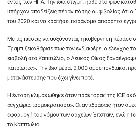
εντός των ΗΠΑ. Την ίδια στιγμή, ήρθε στο φως κατά
υπήρχαν αποδείξεις πέραν πάσης αμφιβολίας ότι ο
του 2020 και να κρατήσει παράνομα απόρρητα έγγρ
Με τις πιέσεις να αυξάνονται, η κυβέρνηση πέρασε
Τραμπ ξεκαθάρισε πως τον ενδιαφέρει ο έλεγχος του
εισβολή στο Καπιτώλιο, ο Λευκός Οίκος ξαναέγραψε
πατριώτες». Την ίδια μέρα, 2.000 ομοσπονδιακοί π
μετανάστευσης που έχει γίνει ποτέ.
Η ένταση κλιμακώθηκε όταν πράκτορας της ICE σκό
«εγχώρια τρομοκράτισσα». Οι αντιδράσεις ήταν άμεσ
εφαρμογή του νόμου των αρχείων Έπσταϊν, ενώ η 
το Καπιτώλιο.