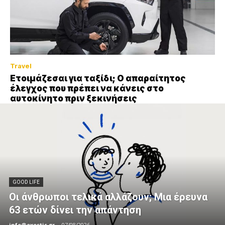
Travel
Ετοιμάζεσαι για ταξίδι; Ο απαραίτητος
έλεγχος που πρέπει να κάνεις στο
αυτοκίνητο πριν ξεκινήσεις
GOOD LIFE
Οι άνθρωποι τελικά αλλάζουν; Μια έρευνα
63 ετών δίνει την απάντηση
info@exostis.gr
-
07/08/2026