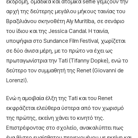
εκδρομή, ομαδικά και ατομικά selfie γεμίζουν την
αρχή της δεύτερης μεγάλου μήκους ταινίας του
Βραζιλιάνου σκηνοθέτη Aly Muritiba, σε σενάριο
του ίδιου και της Jessica Candal. Η ταινία,
υποψήφια στο Sundance Film Festival, χωρίζεται
σε δύο άνισα μέρη, με το πρώτο να έχει ως
πρωταγωνίστρια την Tati (Tifanny Dopke), ενώ το
δεύτερο τον συμμαθητή της Renet (Giovanni de
Lorenzi).
Ενώ η αμοιβαία έλξη της Tati και του Renet
εκφράζεται ελεύθερα ύστερα από τον χωρισμό
της πρώτης, εκείνη χάνει το κινητό της.
Επιστρέφοντας στο σχολείο, ανακαλύπτει πως
ένα βίντεο ευαίσθητου περιεχομένου με εκείνη και