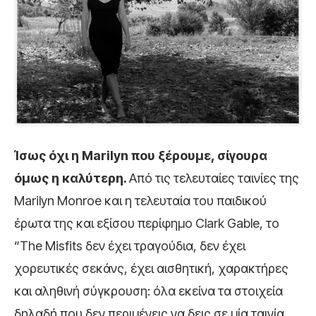
Ίσως όχι η Marilyn που ξέρουμε, σίγουρα
όμως η καλύτερη.
Από τις τελευταίες ταινίες της
Marilyn Monroe και η τελευταία του παιδικού
έρωτα της και εξίσου περίφημο Clark Gable, το
“The Misfits δεν έχει τραγούδια, δεν έχει
χορευτικές σεκάνς, έχει αισθητική, χαρακτήρες
και αληθινή σύγκρουση: όλα εκείνα τα στοιχεία
δηλαδή που δεν περιμένεις να δεις σε μία ταινία