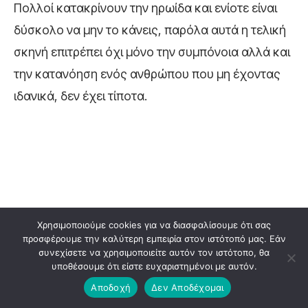
Πολλοί κατακρίνουν την ηρωίδα και ενίοτε είναι
δύσκολο να μην το κάνεις, παρόλα αυτά η τελική
σκηνή επιτρέπει όχι μόνο την συμπόνοια αλλά και
την κατανόηση ενός ανθρώπου που μη έχοντας
ιδανικά, δεν έχει τίποτα.
Χρησιμοποιούμε cookies για να διασφαλίσουμε ότι σας
προσφέρουμε την καλύτερη εμπειρία στον ιστότοπό μας. Εάν
συνεχίσετε να χρησιμοποιείτε αυτόν τον ιστότοπο, θα
Ανακαλύψτε περισσότερα άρθρα στα
υποθέσουμε ότι είστε ευχαριστημένοι με αυτόν.
αποτελέσματα αναζήτησης.
Αποδοχή
Δεν Αποδέχομαι
Προσθήκη του exostis.gr στην